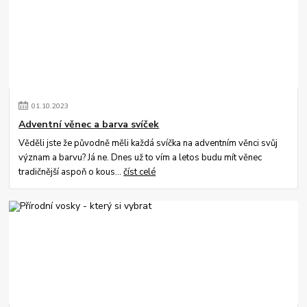
01
.
10
.
2023
Adventní věnec a barva svíček
Věděli jste že původně měli každá svíčka na adventním věnci svůj
význam a barvu? Já ne. Dnes už to vím a letos budu mít věnec
tradičnější aspoň o kous...
číst celé