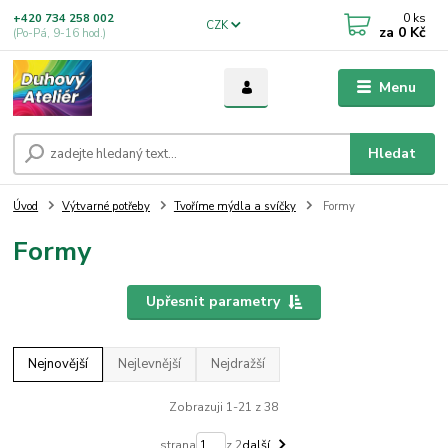
0
ks
+420 734 258 002
CZK
za
0 Kč
(Po-Pá, 9-16 hod.)
Menu
Hledat
Úvod
Výtvarné potřeby
Tvoříme mýdla a svíčky
Formy
Formy
Upřesnit parametry
Nejnovější
Nejlevnější
Nejdražší
Zobrazuji 1-21 z 38
strana
z 2
další