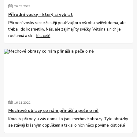
26
.
09
.
2023
Přírodní vosky - který si vybrat
Přírodní vosky se nejčastěji používají pro výrobu svíček doma, ale
třeba i do kosmetiky. Nás, ale zajímají ty svíčky. Většina z nich je
rostlinná a sk...
číst celé
16
.
11
.
2022
Mechové obrazy co nám přináší a peče o ně
Kousek přírody u vás doma, to jsou mechové obrazy. Tyto obrázky
se stávají krásným doplňkem a tak si o nich něco povíme.
číst celé