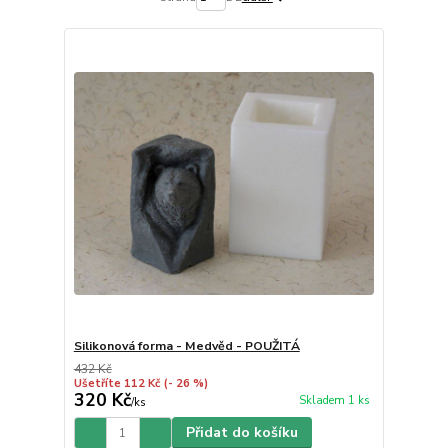
Silikonová forma - Medvěd - POUŽITÁ
432 Kč
Ušetříte 112 Kč
(- 26 %)
320 Kč
Skladem 1 ks
/
ks
Přidat do košíku