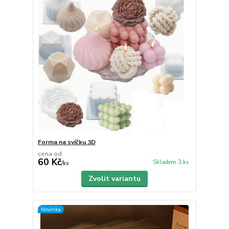
Forma na svíčku 3D
cena od
60 Kč
Skladem 3 ks
/
ks
Zvolit variantu
Novinka