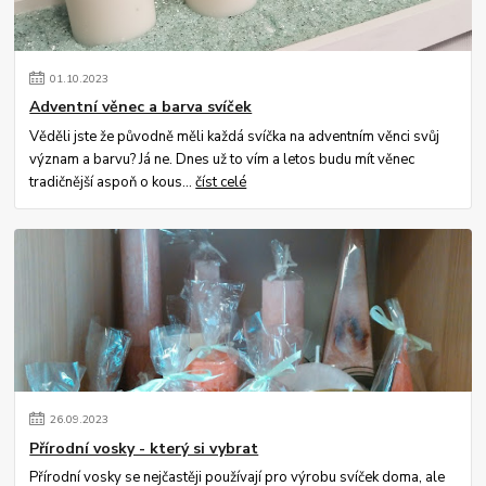
01
.
10
.
2023
Adventní věnec a barva svíček
Věděli jste že původně měli každá svíčka na adventním věnci svůj
význam a barvu? Já ne. Dnes už to vím a letos budu mít věnec
tradičnější aspoň o kous...
číst celé
26
.
09
.
2023
Přírodní vosky - který si vybrat
Přírodní vosky se nejčastěji používají pro výrobu svíček doma, ale