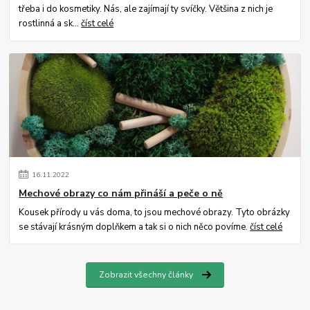
třeba i do kosmetiky. Nás, ale zajímají ty svíčky. Většina z nich je
rostlinná a sk...
číst celé
16
.
11
.
2022
Mechové obrazy co nám přináší a peče o ně
Kousek přírody u vás doma, to jsou mechové obrazy. Tyto obrázky
se stávají krásným doplňkem a tak si o nich něco povíme.
číst celé
Zobrazit všechny články