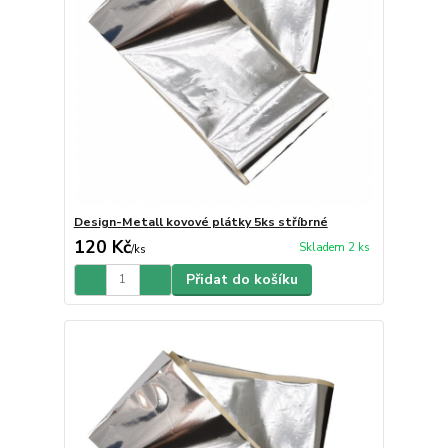
Design-Metall kovové plátky 5ks stříbrné
120 Kč
Skladem 2 ks
/
ks
Přidat do košíku