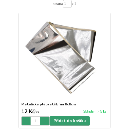
strana
z 1
Metalické pláty stříbrná 8x8cm
12 Kč
Skladem > 5 ks
/
ks
Přidat do košíku