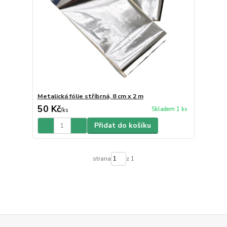
Metalická fólie stříbrná, 8 cm x 2 m
50 Kč
Skladem 1 ks
/
ks
Přidat do košíku
strana
z 1