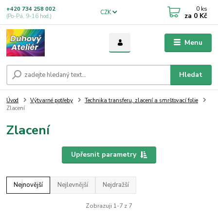
0
ks
+420 734 258 002
CZK
za
0 Kč
(Po-Pá, 9-16 hod.)
Menu
Hledat
Úvod
Výtvarné potřeby
Technika transferu, zlacení a smršťovací folie
Zlacení
Zlacení
Upřesnit parametry
Nejnovější
Nejlevnější
Nejdražší
Zobrazuji 1-7 z 7