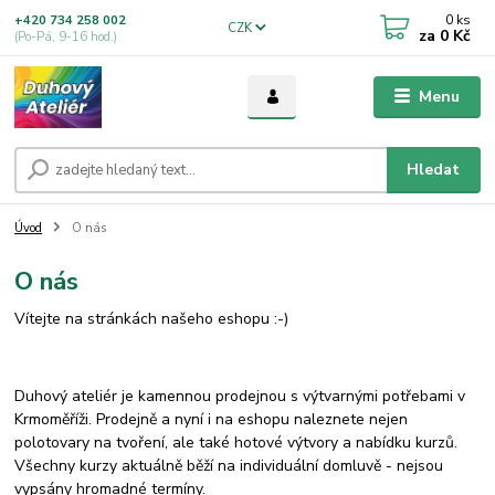
0
ks
+420 734 258 002
CZK
za
0 Kč
(Po-Pá, 9-16 hod.)
Menu
Hledat
Úvod
O nás
O nás
Vítejte na stránkách našeho eshopu :-)
Duhový ateliér je kamennou prodejnou s výtvarnými potřebami v
Krmoměříži. Prodejně a nyní i na eshopu naleznete nejen
polotovary na tvoření, ale také hotové výtvory a nabídku kurzů.
Všechny kurzy aktuálně běží na individuální domluvě - nejsou
vypsány hromadné termíny.