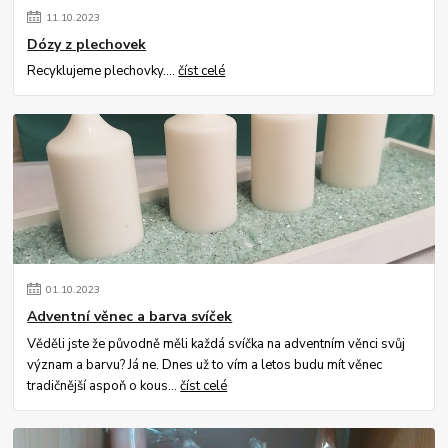
11
.
10
.
2023
Dózy z plechovek
Recyklujeme plechovky....
číst celé
01
.
10
.
2023
Adventní věnec a barva svíček
Věděli jste že původně měli každá svíčka na adventním věnci svůj
význam a barvu? Já ne. Dnes už to vím a letos budu mít věnec
tradičnější aspoň o kous...
číst celé