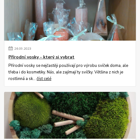
26
.
09
.
2023
Přírodní vosky - který si vybrat
Přírodní vosky se nejčastěji používají pro výrobu svíček doma, ale
třeba i do kosmetiky. Nás, ale zajímají ty svíčky. Většina z nich je
rostlinná a sk...
číst celé