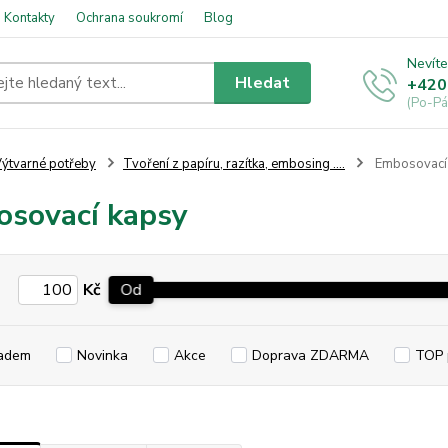
Kontakty
Ochrana soukromí
Blog
Nevíte
Hledat
+420
(Po-Pá
ýtvarné potřeby
Tvoření z papíru, razítka, embosing ....
Embosovací
sovací kapsy
Kč
Od
adem
Novinka
Akce
Doprava ZDARMA
TOP 