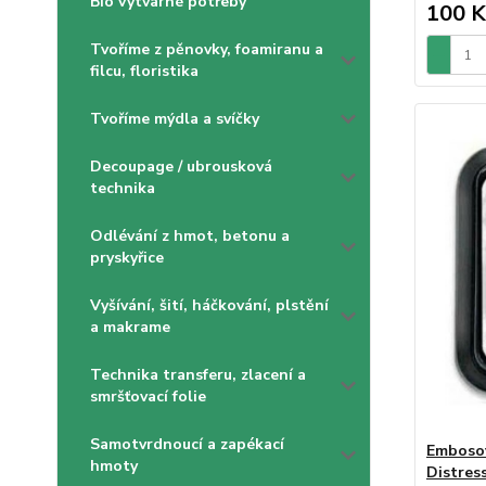
Bio výtvarné potřeby
100 K
Tvoříme z pěnovky, foamiranu a
filcu, floristika
Tvoříme mýdla a svíčky
Decoupage / ubrousková
technika
Odlévání z hmot, betonu a
pryskyřice
Vyšívání, šití, háčkování, plstění
a makrame
Technika transferu, zlacení a
smršťovací folie
Samotvrdnoucí a zapékací
Embosov
hmoty
Distres