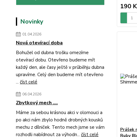
190 K
Novinky
01.04.2026
Nová otevírací doba
Bohužel od dubna trošku omezíme
otevírací dobu. Otevřeno budeme mít
každý den, ale časy ještě v průběhju dubna
upravíme. Celý den budeme mít otevřeno
...
číst celé
06.04.2026
Zbytkový mech ....
Máme za sebou krásnou akci v olomouci a
po akci nám zbylo hodně drobných kousků
mechu z dílniček. Tento mech jsme se vám
Prášek 
rozhodli nabídnout za výhodn...
číst celé
Ruby Bl