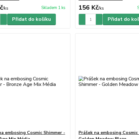
č
156 Kč
Skladem 1 ks
/
ks
/
ks
Přidat do košíku
Přidat do ko
na embosing Cosmic Shimmer -
Prášek na embosing Cosmic
Age Mix Média
Golden Meadow Blaze