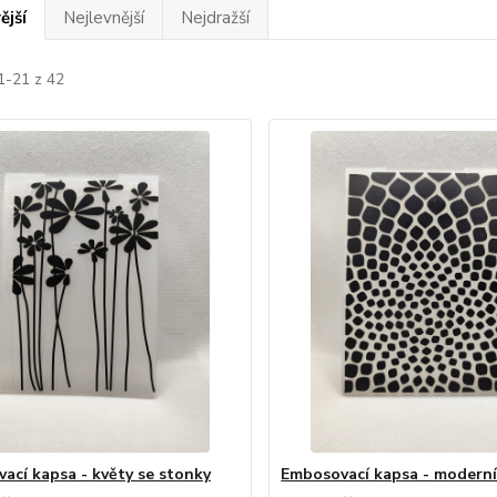
ější
Nejlevnější
Nejdražší
1-21 z 42
ací kapsa - květy se stonky
Embosovací kapsa - modern