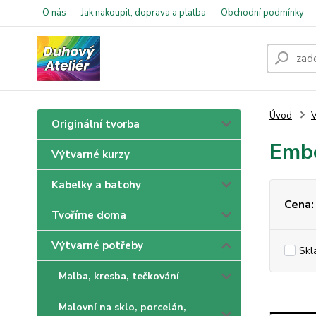
O nás
Jak nakoupit, doprava a platba
Obchodní podmínky
Úvod
V
Originální tvorba
Embo
Výtvarné kurzy
Kabelky a batohy
Cena:
Tvoříme doma
Výtvarné potřeby
Skl
Malba, kresba, tečkování
Malovní na sklo, porcelán,