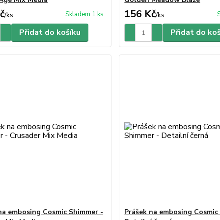
č
156 Kč
Skladem 1 ks
/
ks
/
ks
Přidat do košíku
Přidat do ko
na embosing Cosmic Shimmer -
Prášek na embosing Cosmic