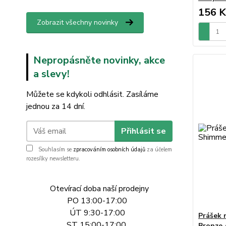
156 K
Zobrazit všechny novinky
Nepropásněte novinky, akce
a slevy!
Můžete se kdykoli odhlásit. Zasíláme
jednou za 14 dní.
Přihlásit se
Souhlasím se
zpracováním osobních údajů
za účelem
rozesílky newsletteru.
Otevírací doba naší prodejny
PO 13:00-17:00
ÚT 9:30-17:00
Prášek 
ST 15:00-17:00
Bronze 