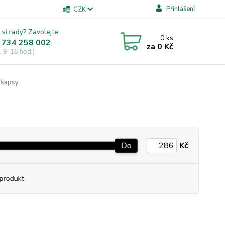
Přihlášení
CZK
 si rady? Zavolejte.
0
ks
 734 258 002
za
0 Kč
, 9-16 hod.)
 kapsy
Do
Kč
produkt