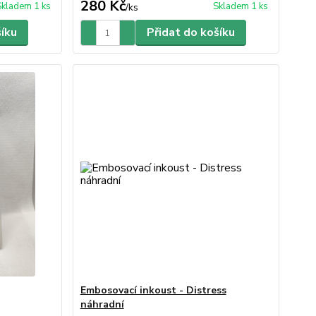
280 Kč
Skladem 1 ks
Skladem 1 ks
/
ks
šíku
Přidat do košíku
Embosovací inkoust - Distress
náhradní