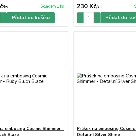
č
230 Kč
Skladem 1 ks
/
ks
/
ks
Přidat do košíku
Přidat do ko
na embosing Cosmic Shimmer -
Prášek na embosing Cosmic
uch Blaze
Detailní Silver Shine