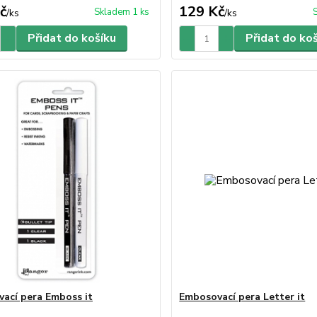
č
129 Kč
Skladem 1 ks
/
ks
/
ks
Přidat do košíku
Přidat do ko
ací pera Emboss it
Embosovací pera Letter it