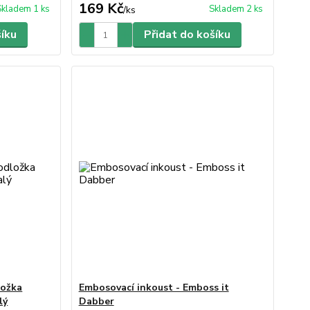
169 Kč
Skladem 1 ks
Skladem 2 ks
/
ks
šíku
Přidat do košíku
ložka
Embosovací inkoust - Emboss it
lý
Dabber