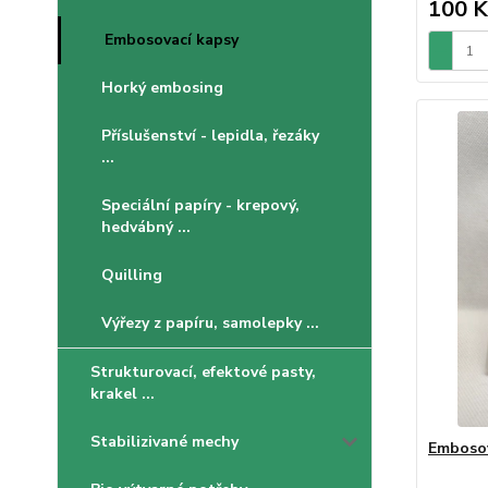
100 K
Embosovací kapsy
Horký embosing
Příslušenství - lepidla, řezáky
...
Speciální papíry - krepový,
hedvábný ...
Quilling
Výřezy z papíru, samolepky ...
Strukturovací, efektové pasty,
krakel ...
Stabilizivané mechy
Embosov