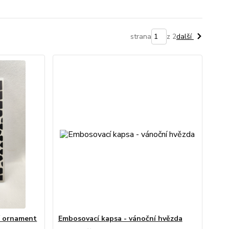
strana
z 2
další
í ornament
Embosovací kapsa - vánoční hvězda