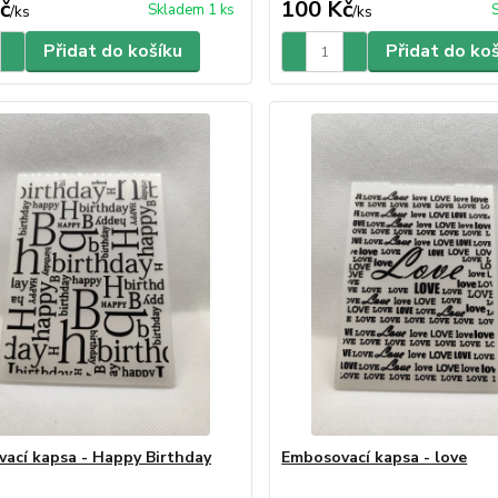
č
100 Kč
Skladem 1 ks
/
ks
/
ks
Přidat do košíku
Přidat do ko
ací kapsa - Happy Birthday
Embosovací kapsa - love