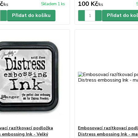
č
100 Kč
Skladem 1 ks
/
ks
/
ks
Přidat do košíku
Přidat do ko
ací razítkovací podložka
Embosovací razítkovací pod
s embossing Ink - Velký
Distress embossing Ink - ma