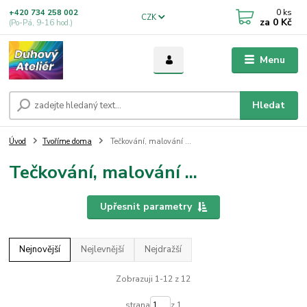
0
ks
+420 734 258 002
CZK
za
0 Kč
(Po-Pá, 9-16 hod.)
Menu
Hledat
Úvod
Tvoříme doma
Tečkování, malování ...
Tečkování, malování ...
Upřesnit parametry
Nejnovější
Nejlevnější
Nejdražší
Zobrazuji 1-12 z 12
strana
z 1