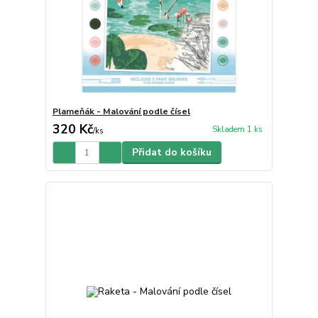
Plameňák - Malování podle čísel
320 Kč
Skladem 1 ks
/
ks
Přidat do košíku