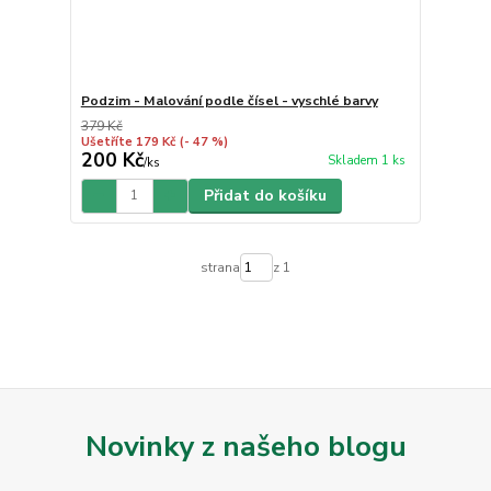
Podzim - Malování podle čísel - vyschlé barvy
379 Kč
Ušetříte 179 Kč
(- 47 %)
200 Kč
Skladem 1 ks
/
ks
Přidat do košíku
strana
z 1
Novinky z našeho blogu