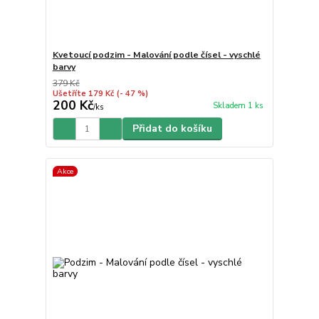
Kvetoucí podzim - Malování podle čísel - vyschlé
barvy
379 Kč
Ušetříte 179 Kč
(- 47 %)
200 Kč
Skladem 1 ks
/
ks
Přidat do košíku
Akce