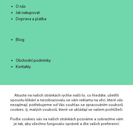
O nás
Jak nakupovat
Doprava a platba
Blog
Obchodní podmínky
Kontakty
Duhový Ateliér Kroměříž
Abyste na našich stránkách rychle našli to, co hledáte, ušetřili
spoustu klikání a nezobrazovaly se vám reklamy na věci, které vás
nezajímají, potřebujeme od Vás souhlas se zpracováním souborů
+420 734 258 002
cookies, tj. malých souborů, které se ukládají ve vašem prohlížeči.
Podle cookies vás na našich stránkách poznáme a zobrazíme vám
duhovyatelier@email.cz
je tak, aby všechno fungovalo správně a dle vašich preferencí.