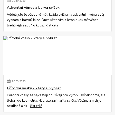
01
.
10
.
2023
Adventní věnec a barva svíček
Věděli jste že původně měli každá svíčka na adventním věnci svůj
význam a barvu? Já ne. Dnes už to vím a letos budu mít věnec
tradičnější aspoň o kous...
číst celé
26
.
09
.
2023
Přírodní vosky - který si vybrat
Přírodní vosky se nejčastěji používají pro výrobu svíček doma, ale
třeba i do kosmetiky. Nás, ale zajímají ty svíčky. Většina z nich je
rostlinná a sk...
číst celé