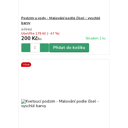
Podzim u vody - Malování podle čísel - vyschlé
barvy
379 Kč
Ušetříte 179 Kč
(- 47 %)
200 Kč
Skladem 1 ks
/
ks
Přidat do košíku
Akce