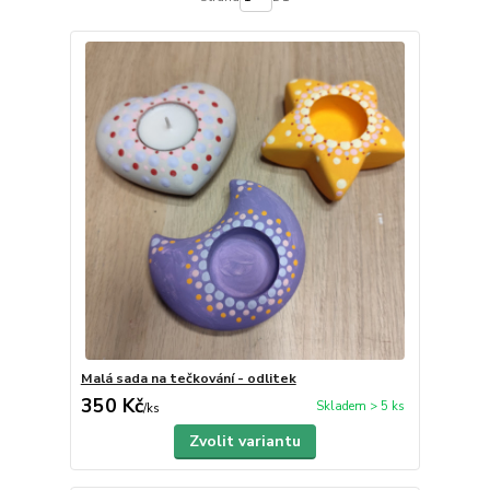
Malá sada na tečkování - odlitek
350 Kč
Skladem > 5 ks
/
ks
Zvolit variantu