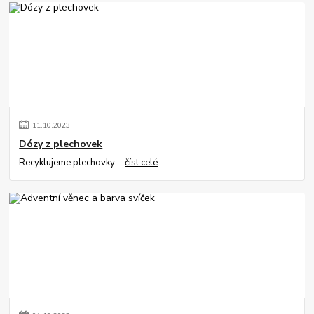
11
.
10
.
2023
Dózy z plechovek
Recyklujeme plechovky....
číst celé