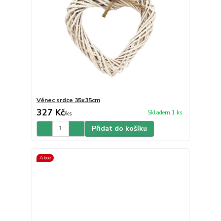
Věnec srdce 35x35cm
327 Kč
Skladem 1 ks
/
ks
Přidat do košíku
Akce