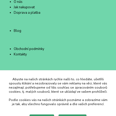
O nás
Jak nakupovat
Doprava a platba
Blog
Obchodní podmínky
Kontakty
Duhový Ateliér Kroměříž
Abyste na našich stránkách rychle našli to, co hledáte, ušetřili
spoustu klikání a nezobrazovaly se vám reklamy na věci, které vás
nezajímají, potřebujeme od Vás souhlas se zpracováním souborů
+420 734 258 002
cookies, tj. malých souborů, které se ukládají ve vašem prohlížeči.
Podle cookies vás na našich stránkách poznáme a zobrazíme vám
duhovyatelier@email.cz
je tak, aby všechno fungovalo správně a dle vašich preferencí.