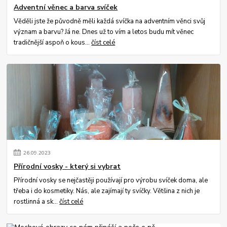
Adventní věnec a barva svíček
Věděli jste že původně měli každá svíčka na adventním věnci svůj
význam a barvu? Já ne. Dnes už to vím a letos budu mít věnec
tradičnější aspoň o kous...
číst celé
26
.
09
.
2023
Přírodní vosky - který si vybrat
Přírodní vosky se nejčastěji používají pro výrobu svíček doma, ale
třeba i do kosmetiky. Nás, ale zajímají ty svíčky. Většina z nich je
rostlinná a sk...
číst celé