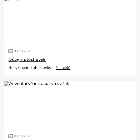
11
.
10
.
2023
Dózy z plechovek
Recyklujeme plechovky....
číst celé
01
.
10
.
2023