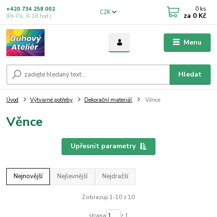
0
ks
+420 734 258 002
CZK
za
0 Kč
(Po-Pá, 9-16 hod.)
Menu
Hledat
Úvod
Výtvarné potřeby
Dekorační materiál
Věnce
Věnce
Upřesnit parametry
Nejnovější
Nejlevnější
Nejdražší
Zobrazuji 1-10 z 10
strana
z 1