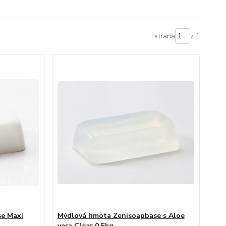
strana
z 1
e Maxi
Mýdlová hmota Zenisoapbase s Aloe
vera Clear 0,5kg