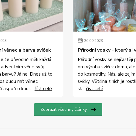
2023
26
.
09
.
2023
í věnec a barva svíček
Přírodní vosky - který si 
ste že původně měli každá
Přírodní vosky se nejčastěji 
a adventním věnci svůj
pro výrobu svíček doma, ale 
 barvu? Já ne. Dnes už to
do kosmetiky. Nás, ale zajíma
tos budu mít věnec
svíčky. Většina z nich je rostl
ší aspoň o kous...
číst celé
sk...
číst celé
Zobrazit všechny články