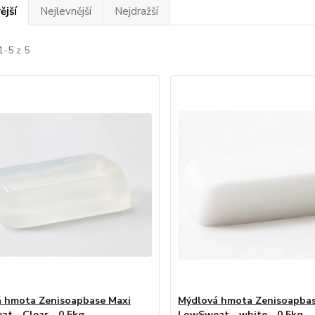
ější
Nejlevnější
Nejdražší
1-5 z 5
 hmota Zenisoapbase Maxi
Mýdlová hmota Zenisoapbas
t - Clear - 0,5kg
LowSweat - white - 0,5kg