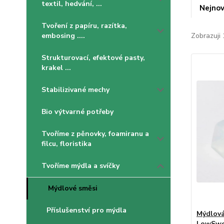
textil, hedvání, ...
Nejnov
Tvoření z papíru, razítka,
embosing ....
Zobrazuji 
Strukturovací, efektové pasty,
krakel ...
Stabilizivané mechy
Bio výtvarné potřeby
Tvoříme z pěnovky, foamiranu a
filcu, floristika
Tvoříme mýdla a svíčky
Mýdlové směsi
Příslušenství pro mýdla
Mýdlová
LowSwea