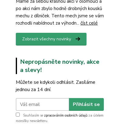
Máme za sebou krásnou akci v olomouci a
po akci nám zbylo hodně drobných kousků
mechu z dílniček. Tento mech jsme se vám
rozhodli nabídnout za výhodn...
číst celé
Zobrazit všechny novinky
Nepropásněte novinky, akce
a slevy!
Můžete se kdykoli odhlásit. Zasíláme
jednou za 14 dní.
Přihlásit se
Souhlasím se
zpracováním osobních údajů
za účelem
rozesílky newsletteru.