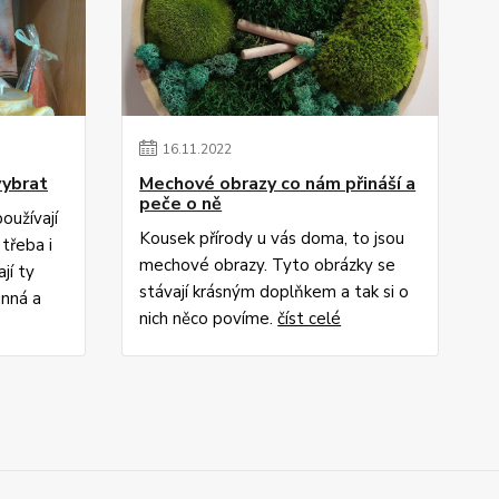
16
.
11
.
2022
vybrat
Mechové obrazy co nám přináší a
peče o ně
používají
Kousek přírody u vás doma, to jsou
třeba i
mechové obrazy. Tyto obrázky se
jí ty
stávají krásným doplňkem a tak si o
inná a
nich něco povíme.
číst celé