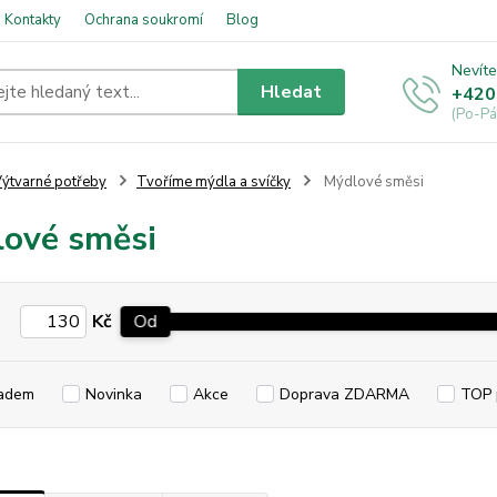
Kontakty
Ochrana soukromí
Blog
Nevíte
Hledat
+420
(Po-Pá
ýtvarné potřeby
Tvoříme mýdla a svíčky
Mýdlové směsi
ové směsi
Kč
Od
adem
Novinka
Akce
Doprava ZDARMA
TOP 