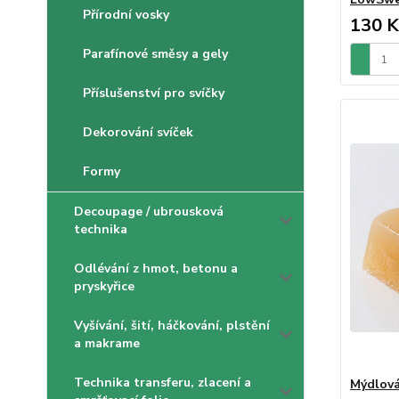
Přírodní vosky
130 K
Parafínové směsy a gely
Příslušenství pro svíčky
Dekorování svíček
Formy
Decoupage / ubrousková
technika
Odlévání z hmot, betonu a
pryskyřice
Vyšívání, šití, háčkování, plstění
a makrame
Technika transferu, zlacení a
Mýdlová