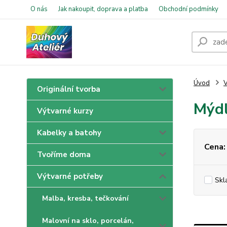
O nás
Jak nakoupit, doprava a platba
Obchodní podmínky
Úvod
V
Originální tvorba
Mýdl
Výtvarné kurzy
Kabelky a batohy
Cena:
Tvoříme doma
Výtvarné potřeby
Skl
Malba, kresba, tečkování
Malovní na sklo, porcelán,