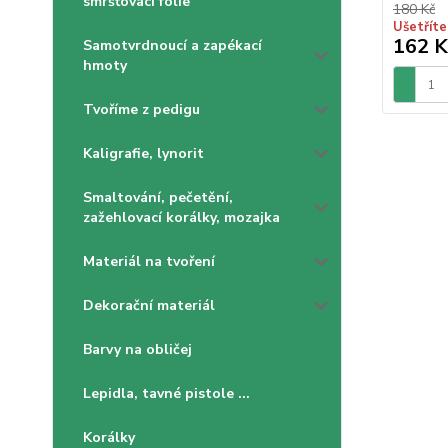
smršťovací folie
180 Kč
Ušetříte
162 K
Samotvrdnoucí a zapékací
hmoty
Tvoříme z pedigu
Kaligrafie, lynorit
Smaltování, pečetění,
zažehlovací korálky, mozajka
Materiál na tvoření
Dekorační materiál
Barvy na obličej
Lepidla, tavné pistole ...
Korálky