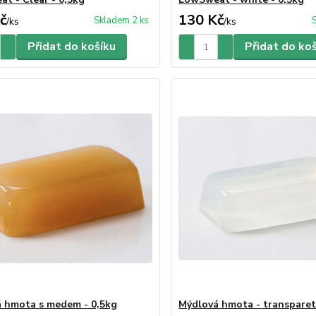
č
130 Kč
Skladem 2 ks
/
ks
/
ks
Přidat do košíku
Přidat do ko
 hmota s medem - 0,5kg
Mýdlová hmota - transparetn