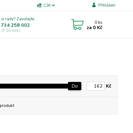
Přihlášení
CZK
 si rady? Zavolejte.
0
ks
 734 258 002
za
0 Kč
, 9-16 hod.)
Do
Kč
produkt