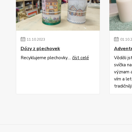
11
.
10
.
2023
01
.
10
.
Dózy z plechovek
Adventn
Recyklujeme plechovky....
číst celé
Věděli j
svíčka n
význam a
vím a le
tradičněj