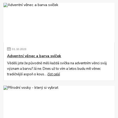
01
.
10
.
2023
Adventní věnec a barva svíček
Věděli jste že původně měli každá svíčka na adventním věnci svůj
význam a barvu? Já ne. Dnes už to vím a letos budu mít věnec
tradičnější aspoň o kous...
číst celé