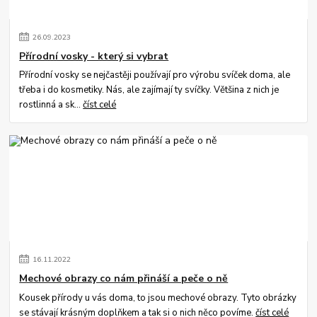
26
.
09
.
2023
Přírodní vosky - který si vybrat
Přírodní vosky se nejčastěji používají pro výrobu svíček doma, ale
třeba i do kosmetiky. Nás, ale zajímají ty svíčky. Většina z nich je
rostlinná a sk...
číst celé
16
.
11
.
2022
Mechové obrazy co nám přináší a peče o ně
Kousek přírody u vás doma, to jsou mechové obrazy. Tyto obrázky
se stávají krásným doplňkem a tak si o nich něco povíme.
číst celé