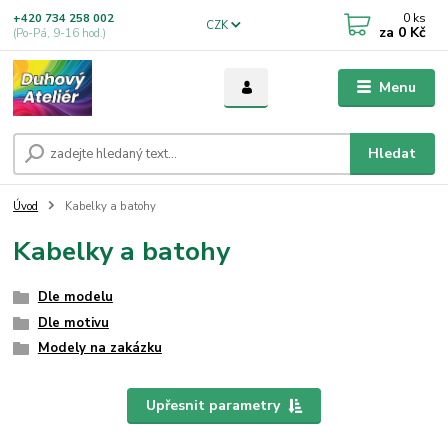
0
ks
+420 734 258 002
CZK
za
0 Kč
(Po-Pá, 9-16 hod.)
Menu
Hledat
Úvod
Kabelky a batohy
Kabelky a batohy
Dle modelu
Dle motivu
Modely na zakázku
Upřesnit parametry