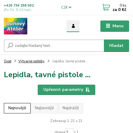
0
ks
+420 734 258 002
CZK
za
0 Kč
(Po-Pá, 9-16 hod.)
Menu
Hledat
Úvod
Výtvarné potřeby
Lepidla, tavné pistole ...
Lepidla, tavné pistole ...
Upřesnit parametry
Nejnovější
Nejlevnější
Nejdražší
Zobrazuji 1-21 z 21
strana
z 1