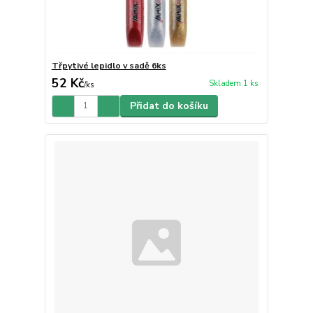
Třpytivé lepidlo v sadě 6ks
52 Kč
Skladem 1 ks
/
ks
Přidat do košíku