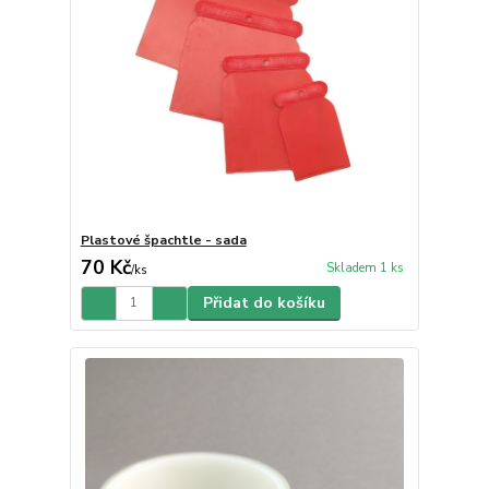
Plastové špachtle - sada
70 Kč
Skladem 1 ks
/
ks
Přidat do košíku