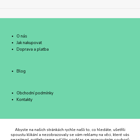
O nás
Jak nakupovat
Doprava a platba
Blog
Obchodní podmínky
Kontakty
Duhový Ateliér Kroměříž
Abyste na našich stránkách rychle našli to, co hledáte, ušetřili
spoustu klikání a nezobrazovaly se vám reklamy na věci, které vás
nezajímají, potřebujeme od Vás souhlas se zpracováním souborů