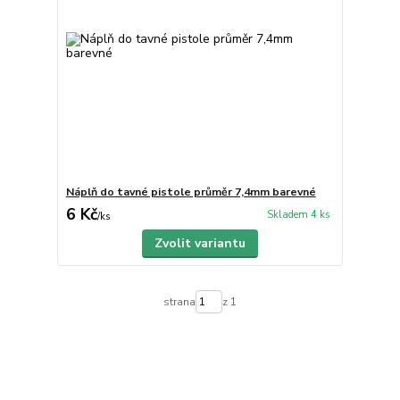
Náplň do tavné pistole průměr 7,4mm barevné
6 Kč
Skladem 4 ks
/
ks
Zvolit variantu
strana
z 1