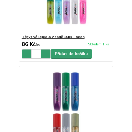
Třpytivé lepidlo v sadě 10ks - neon
86 Kč
Skladem 1 ks
/
ks
Přidat do košíku