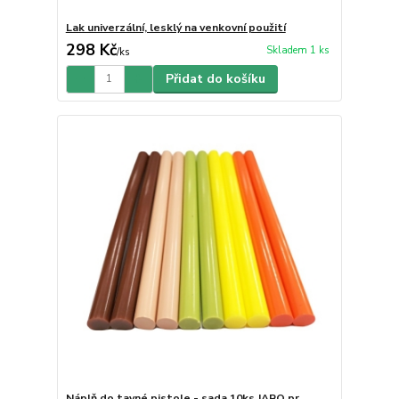
Lak univerzální, lesklý na venkovní použití
298 Kč
Skladem 1 ks
/
ks
Přidat do košíku
Náplň do tavné pistole - sada 10ks JARO pr.