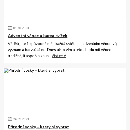
01
.
10
.
2023
Adventní věnec a barva svíček
Věděli jste že původně měli každá svíčka na adventním věnci svůj
význam a barvu? Já ne. Dnes už to vím a letos budu mít věnec
tradičnější aspoň o kous...
číst celé
26
.
09
.
2023
Přírodní vosky - který si vybrat