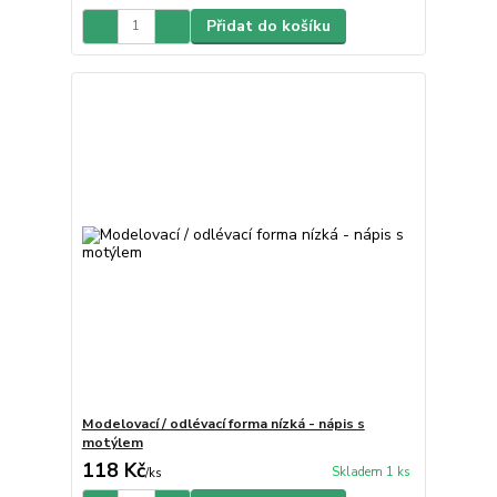
Přidat do košíku
Modelovací / odlévací forma nízká - nápis s
motýlem
118 Kč
Skladem 1 ks
/
ks