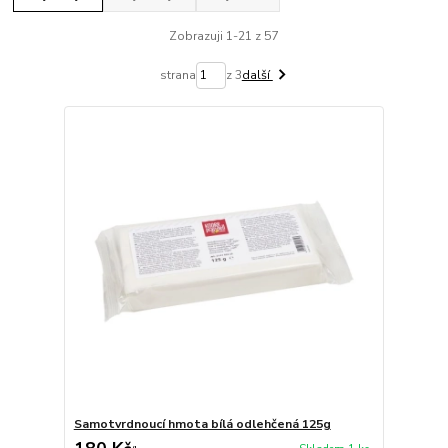
Zobrazuji 1-21 z 57
strana
z 3
další
Samotvrdnoucí hmota bílá odlehčená 125g