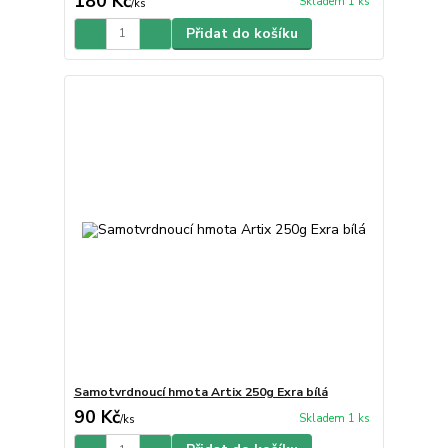
180 Kč
Skladem 1 ks
/
ks
Přidat do košíku
Samotvrdnoucí hmota Artix 250g Exra bílá
90 Kč
Skladem 1 ks
/
ks