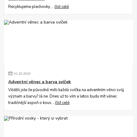
Recyklujeme plechovky....
číst celé
01
.
10
.
2023
Adventní věnec a barva svíček
Věděli jste že původně měli každá svíčka na adventním věnci svůj
význam a barvu? Já ne. Dnes už to vím a letos budu mít věnec
tradičnější aspoň o kous...
číst celé