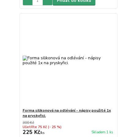
Přidat do košíku
Forma silikonová na odlévání - nápisy použité 1x
na pryskyřici.
300 Kč
Ušetříte 75 Kč
(- 25 %)
225 Kč
Skladem 1 ks
/
ks