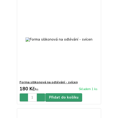
Forma silikonová na odlévání - svícen
180 Kč
Skladem 1 ks
/
ks
Přidat do košíku