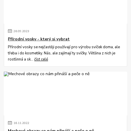
26
.
09
.
2023
Přírodní vosky - který si vybrat
Přírodní vosky se nejčastěji používají pro výrobu svíček doma, ale
třeba i do kosmetiky. Nás, ale zajímají ty svíčky. Většina z nich je
rostlinná a sk...
číst celé
16
.
11
.
2022
Mechové obrazy co nám přináší a peče o ně