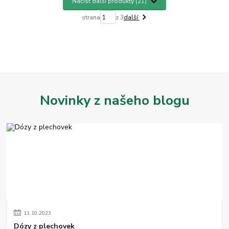
Načíst další produkty (21)
strana
z 3
další
Novinky z našeho blogu
11
.
10
.
2023
Dózy z plechovek