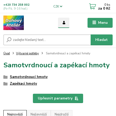
0
ks
+420 734 258 002
CZK
za
0 Kč
(Po-Pá, 9-16 hod.)
Menu
Hledat
Úvod
Výtvarné potřeby
Samotvrdnoucí a zapékací hmoty
Samotvrdnoucí a zapékací hmoty
Samotvrdnoucí hmoty
Zapékací hmoty
Upřesnit parametry
Nejnovější
Nejlevnější
Nejdražší