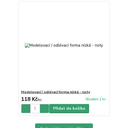
Modelovací / odlévací forma nízká - noty
118 Kč
Skladem 1 ks
/
ks
Přidat do košíku