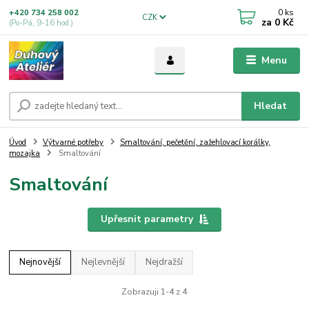
0
ks
+420 734 258 002
CZK
za
0 Kč
(Po-Pá, 9-16 hod.)
Menu
Hledat
Úvod
Výtvarné potřeby
Smaltování, pečetění, zažehlovací korálky,
mozajka
Smaltování
Smaltování
Upřesnit parametry
Nejnovější
Nejlevnější
Nejdražší
Zobrazuji 1-4 z 4