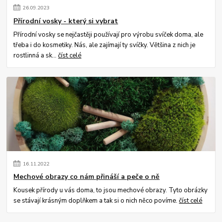
26
.
09
.
2023
Přírodní vosky - který si vybrat
Přírodní vosky se nejčastěji používají pro výrobu svíček doma, ale
třeba i do kosmetiky. Nás, ale zajímají ty svíčky. Většina z nich je
rostlinná a sk...
číst celé
16
.
11
.
2022
Mechové obrazy co nám přináší a peče o ně
Kousek přírody u vás doma, to jsou mechové obrazy. Tyto obrázky
se stávají krásným doplňkem a tak si o nich něco povíme.
číst celé