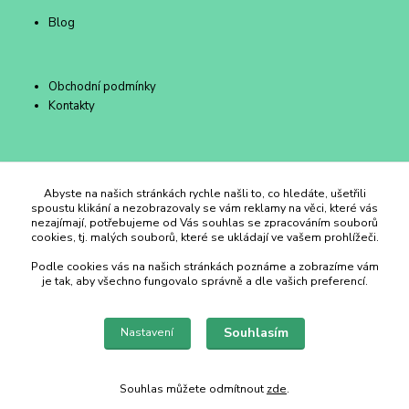
Blog
Obchodní podmínky
Kontakty
Duhový Ateliér Kroměříž
Abyste na našich stránkách rychle našli to, co hledáte, ušetřili
spoustu klikání a nezobrazovaly se vám reklamy na věci, které vás
nezajímají, potřebujeme od Vás souhlas se zpracováním souborů
+420 734 258 002
cookies, tj. malých souborů, které se ukládají ve vašem prohlížeči.
Podle cookies vás na našich stránkách poznáme a zobrazíme vám
duhovyatelier@email.cz
je tak, aby všechno fungovalo správně a dle vašich preferencí.
Souhlasím
Nastavení
Souhlas můžete odmítnout
zde
.
Vytvořeno na
Eshop-rychle.cz