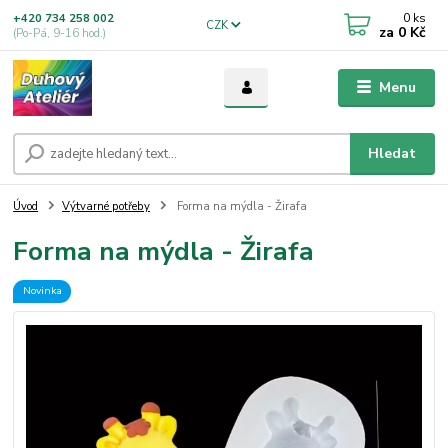
0
ks
+420 734 258 002
CZK
za
0 Kč
(Po-Pá, 9-16 hod.)
Menu
Hledat
Úvod
Výtvarné potřeby
Forma na mýdla - Žirafa
Forma na mýdla - Žirafa
Novinka