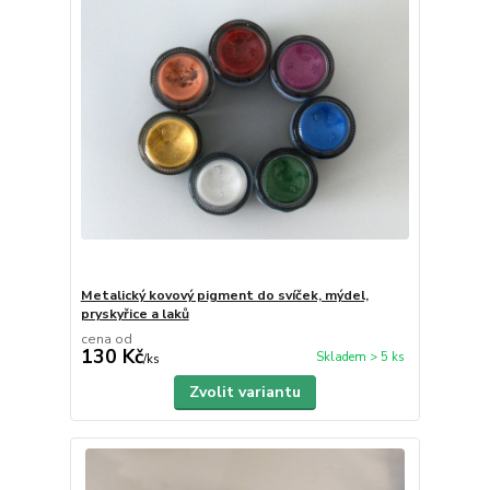
Metalický kovový pigment do svíček, mýdel,
pryskyřice a laků
cena od
130 Kč
Skladem > 5 ks
/
ks
Zvolit variantu