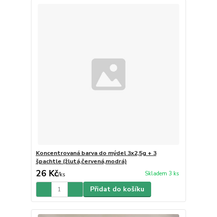
Koncentrovaná barva do mýdel 3x2,5g + 3
špachtle (žlutá,červená,modrá)
26 Kč
Skladem 3 ks
/
ks
Přidat do košíku