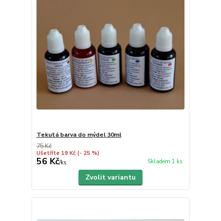
Tekutá barva do mýdel 30ml
75 Kč
Ušetříte 19 Kč
(- 25 %)
56 Kč
Skladem 1 ks
/
ks
Zvolit variantu