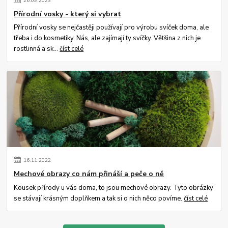
26
.
09
.
2023
Přírodní vosky - který si vybrat
Přírodní vosky se nejčastěji používají pro výrobu svíček doma, ale
třeba i do kosmetiky. Nás, ale zajímají ty svíčky. Většina z nich je
rostlinná a sk...
číst celé
16
.
11
.
2022
Mechové obrazy co nám přináší a peče o ně
Kousek přírody u vás doma, to jsou mechové obrazy. Tyto obrázky
se stávají krásným doplňkem a tak si o nich něco povíme.
číst celé