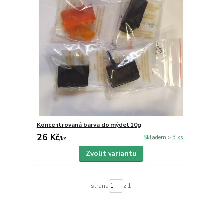
Koncentrovaná barva do mýdel 10g
26 Kč
Skladem > 5 ks
/
ks
Zvolit variantu
strana
z 1