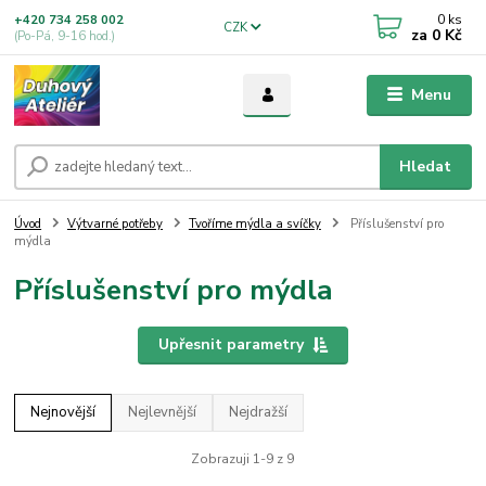
0
ks
+420 734 258 002
CZK
za
0 Kč
(Po-Pá, 9-16 hod.)
Menu
Hledat
Úvod
Výtvarné potřeby
Tvoříme mýdla a svíčky
Příslušenství pro
mýdla
Příslušenství pro mýdla
Upřesnit parametry
Nejnovější
Nejlevnější
Nejdražší
Zobrazuji 1-9 z 9