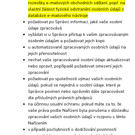
rozesílky e-mailových obchodních sdělení, popř. na
vlastní žádost fyzické odstranění osobních údajů z
databáze e-mailového nástroje
požadovat po Správci informaci, jaké vaše osobní
údaje zpracovává
vyžádat si u Správce přístup k vašim zpracovávaným
osobním údajům a požadovat jejich kopii
u automatizovaně zpracovaných osobních údajů na
jejich přenositelnost
nechat vaše zpracovávané osobní údaje aktualizovat
nebo opravit, popřípadě požadovat omezení jejich
zpracování
požadovat po společnosti výmaz vašich osobních
údajů, pokud se nejedná o osobní údaje, které je
Správce povinen nebo oprávněn dále zpracovávat
dle příslušných právních předpisů
na účinnou soudní ochranu, pokud máte za to, že
vaše práva podle Nařízení byla porušena v důsledku
zpracování vašich osobních údajů v rozporu s tímto
Nařízením
v případě pochybností o dodržování povinností