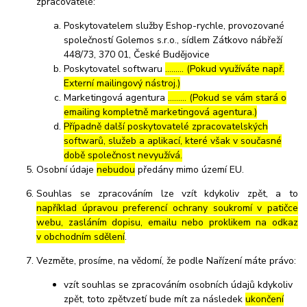
zpracovatelé:
Poskytovatelem služby Eshop-rychle, provozované
společností Golemos s.r.o., sídlem Zátkovo nábřeží
448/73, 370 01, České Budějovice
Poskytovatel softwaru
……… (Pokud využíváte např.
Externí mailingový nástroj.)
Marketingová agentura
……… (Pokud se vám stará o
emailing kompletně marketingová agentura.)
Případně další poskytovatelé zpracovatelských
softwarů, služeb a aplikací, které však v současné
době společnost nevyužívá.
Osobní údaje
nebudou
předány mimo území EU.
Souhlas se zpracováním lze vzít kdykoliv zpět, a to
například úpravou preferencí ochrany soukromí v patičce
webu, zasláním dopisu, emailu nebo proklikem na odkaz
v obchodním sdělení
.
Vezměte, prosíme, na vědomí, že podle Nařízení máte právo:
vzít souhlas se zpracováním osobních údajů kdykoliv
zpět, toto zpětvzetí bude mít za následek
ukončení