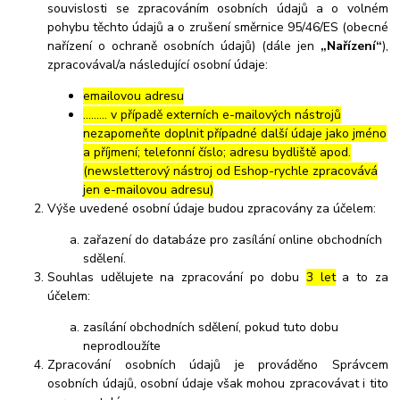
souvislosti se zpracováním osobních údajů a o volném
pohybu těchto údajů a o zrušení směrnice 95/46/ES (obecné
nařízení o ochraně osobních údajů) (dále jen
„Nařízení“
),
zpracovával/a následující osobní údaje:
emailovou adresu
……… v případě externích e-mailových nástrojů
nezapomeňte doplnit případné další údaje jako jméno
a příjmení; telefonní číslo; adresu bydliště apod.
(newsletterový nástroj od Eshop-rychle zpracovává
jen e-mailovou adresu)
Výše uvedené osobní údaje budou zpracovány za účelem:
zařazení do databáze pro zasílání online obchodních
sdělení.
Souhlas udělujete na zpracování po dobu
3 let
a to za
účelem:
zasílání obchodních sdělení, pokud tuto dobu
neprodloužíte
Zpracování osobních údajů je prováděno Správcem
osobních údajů, osobní údaje však mohou zpracovávat i tito