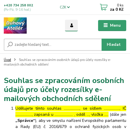
0
ks
+420 734 258 002
CZK
za
0 Kč
(Po-Pá, 9-16 hod.)
Menu
Hledat
Úvod
Souhlas se zpracováním osobních údajů pro účely rozesílky e-
mailových obchodních sdělení
Souhlas se zpracováním osobních
údajů pro účely rozesílky e-
mailových obchodních sdělení
Udělujete tímto souhlas ……………..., se sídlem ………………, IČ
………………., zapsaná u ………………… , oddíl …, vložka …..
(dále jen
„Správce“
), aby ve smyslu nařízení Evropského parlamentu
a Rady (EU) č. 2016/679 o ochraně fyzických osob v