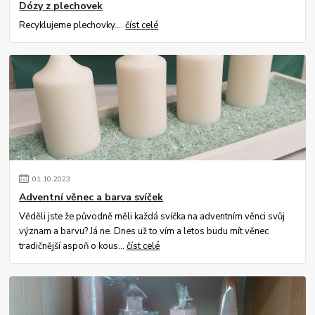
Dózy z plechovek
Recyklujeme plechovky....
číst celé
01
.
10
.
2023
Adventní věnec a barva svíček
Věděli jste že původně měli každá svíčka na adventním věnci svůj
význam a barvu? Já ne. Dnes už to vím a letos budu mít věnec
tradičnější aspoň o kous...
číst celé