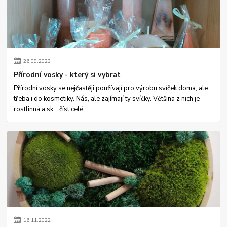
26
.
09
.
2023
Přírodní vosky - který si vybrat
Přírodní vosky se nejčastěji používají pro výrobu svíček doma, ale
třeba i do kosmetiky. Nás, ale zajímají ty svíčky. Většina z nich je
rostlinná a sk...
číst celé
16
.
11
.
2022