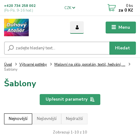
0
ks
+420 734 258 002
CZK
za
0 Kč
(Po-Pá, 9-16 hod.)
Menu
Hledat
Úvod
Výtvarné potřeby
Malovní na sklo, porcelán, textil, hedvání, ...
Šablony
Šablony
Upřesnit parametry
Nejnovější
Nejlevnější
Nejdražší
Zobrazuji 1-10 z 10