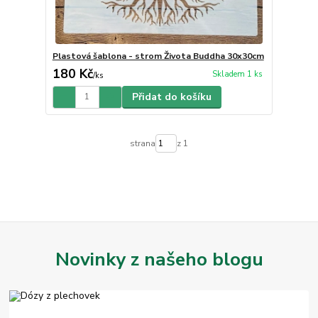
Plastová šablona - strom Života Buddha 30x30cm
180 Kč
Skladem 1 ks
/
ks
Přidat do košíku
strana
z 1
Novinky z našeho blogu