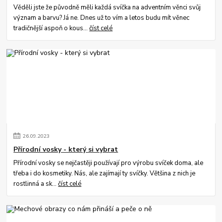
Věděli jste že původně měli každá svíčka na adventním věnci svůj
význam a barvu? Já ne. Dnes už to vím a letos budu mít věnec
tradičnější aspoň o kous...
číst celé
26
.
09
.
2023
Přírodní vosky - který si vybrat
Přírodní vosky se nejčastěji používají pro výrobu svíček doma, ale
třeba i do kosmetiky. Nás, ale zajímají ty svíčky. Většina z nich je
rostlinná a sk...
číst celé