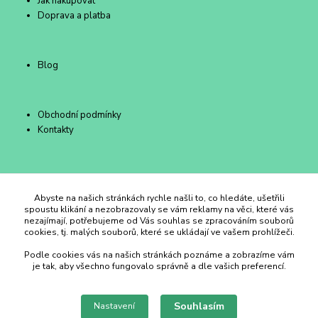
Jak nakupovat
Doprava a platba
Blog
Obchodní podmínky
Kontakty
Duhový Ateliér Kroměříž
Abyste na našich stránkách rychle našli to, co hledáte, ušetřili
spoustu klikání a nezobrazovaly se vám reklamy na věci, které vás
nezajímají, potřebujeme od Vás souhlas se zpracováním souborů
+420 734 258 002
cookies, tj. malých souborů, které se ukládají ve vašem prohlížeči.
Podle cookies vás na našich stránkách poznáme a zobrazíme vám
duhovyatelier@email.cz
je tak, aby všechno fungovalo správně a dle vašich preferencí.
Souhlasím
Nastavení