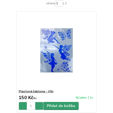
strana
z 1
Plastová šablona - Víly
150 Kč
Skladem 1 ks
/
ks
Přidat do košíku