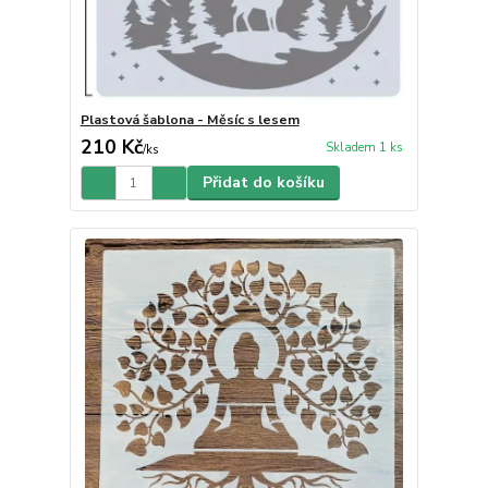
Plastová šablona - Měsíc s lesem
210 Kč
Skladem 1 ks
/
ks
Přidat do košíku