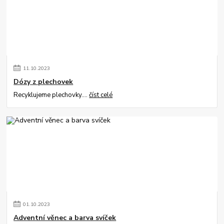
11
.
10
.
2023
Dózy z plechovek
Recyklujeme plechovky....
číst celé
01
.
10
.
2023
Adventní věnec a barva svíček