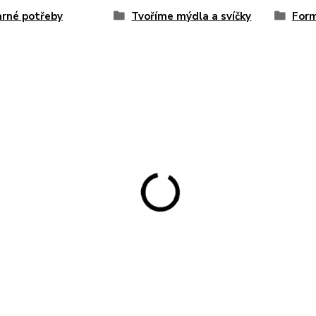
rné potřeby
Tvoříme mýdla a svíčky
For