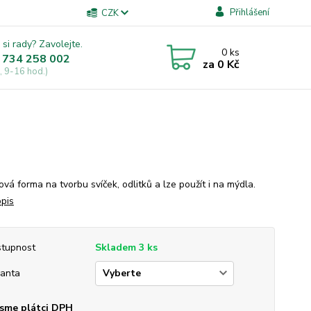
Přihlášení
CZK
 si rady? Zavolejte.
0
ks
 734 258 002
za
0 Kč
, 9-16 hod.)
ová forma na tvorbu svíček, odlitků a lze použít i na mýdla.
opis
tupnost
Skladem 3 ks
ianta
sme plátci DPH