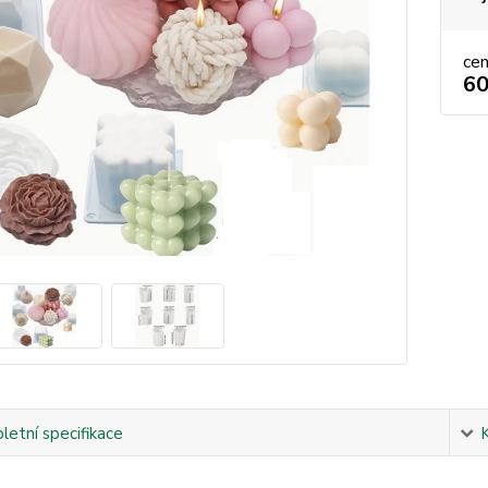
ce
60
etní specifikace