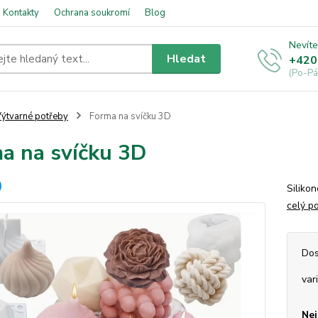
Kontakty
Ochrana soukromí
Blog
Nevíte
Hledat
+420
(Po-Pá
ýtvarné potřeby
Forma na svíčku 3D
a na svíčku 3D
Silikon
celý p
Dos
var
Nej