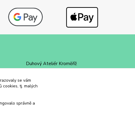
Duhový Ateliér Kroměříž
+420 734 258 002
obrazovaly se vám
 cookies, tj. malých
duhovyatelier@email.cz
ungovalo správně a