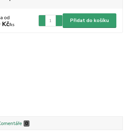
na od
Přidat do košíku
 Kč
/
ks
Komentáře
0