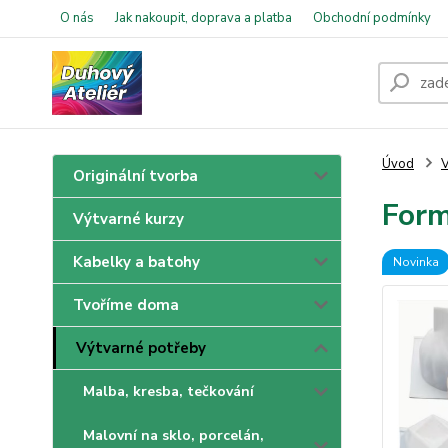
O nás
Jak nakoupit, doprava a platba
Obchodní podmínky
Úvod
V
Originální tvorba
Form
Výtvarné kurzy
Kabelky a batohy
Novinka
Tvoříme doma
Výtvarné potřeby
Malba, kresba, tečkování
Malovní na sklo, porcelán,