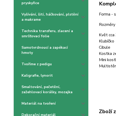
Komple
pryskyřice
Forma - s
Vyšívání, šití, háčkování, plstění
a makrame
Rozměry -
Technika transferu, zlacení a
Květ cca
smršťovací folie
Klubíčko
Cibule
Samotvrdnoucí a zapékací
hmoty
Kostka ze
Mini kost
Tvoříme z pedigu
Multistě
Kaligrafie, lynorit
Smaltování, pečetění,
zažehlovací korálky, mozajka
Materiál na tvoření
Zboží 
Dekorační materiál