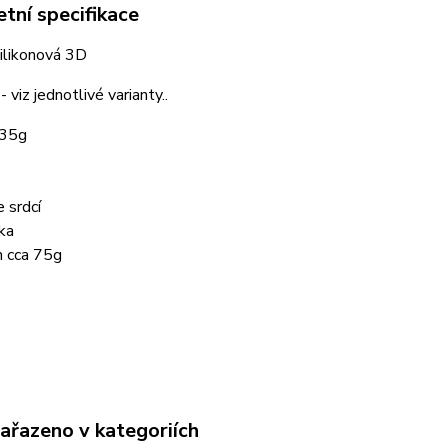
tní specifikace
ilikonová 3D
 viz jednotlivé varianty..
 35g
 srdcí
ka
n cca 75g
zařazeno v kategoriích