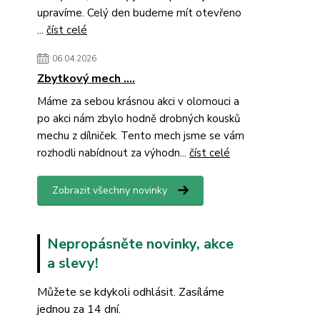
upravíme. Celý den budeme mít otevřeno
...
číst celé
06.04.2026
Zbytkový mech ....
Máme za sebou krásnou akci v olomouci a
po akci nám zbylo hodně drobných kousků
mechu z dílniček. Tento mech jsme se vám
rozhodli nabídnout za výhodn...
číst celé
Zobrazit všechny novinky
Nepropásněte novinky, akce
a slevy!
Můžete se kdykoli odhlásit. Zasíláme
jednou za 14 dní.