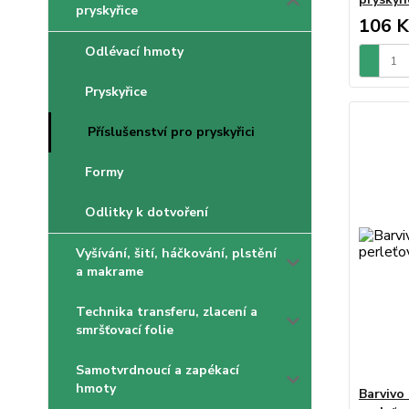
pryskyřice
106 K
Odlévací hmoty
Pryskyřice
Příslušenství pro pryskyřici
Formy
Odlitky k dotvoření
Vyšívání, šití, háčkování, plstění
a makrame
Technika transferu, zlacení a
smršťovací folie
Samotvrdnoucí a zapékací
hmoty
Barvivo 