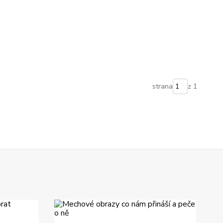
strana
z 1