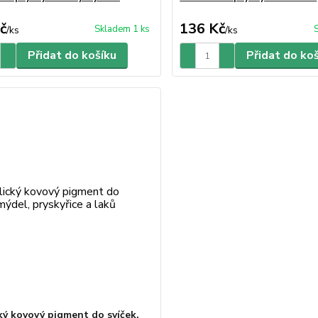
č
136 Kč
Skladem 1 ks
/
ks
/
ks
Přidat do košíku
Přidat do ko
ký kovový pigment do svíček,