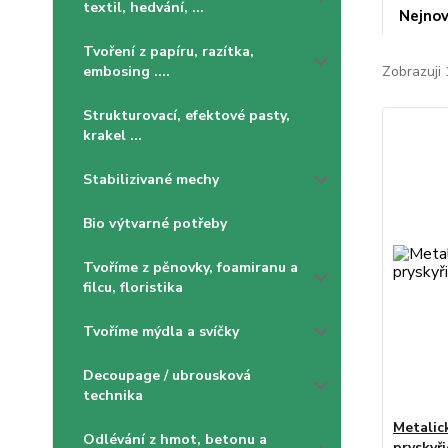
textil, hedvání, ...
Nejnov
Tvoření z papíru, razítka,
embosing ....
Zobrazuji 
Strukturovací, efektové pasty,
krakel ...
Stabilizivané mechy
Bio výtvarné potřeby
Tvoříme z pěnovky, foamiranu a
filcu, floristika
Tvoříme mýdla a svíčky
Decoupage / ubrousková
technika
Metalic
Odlévání z hmot, betonu a
pryskyři