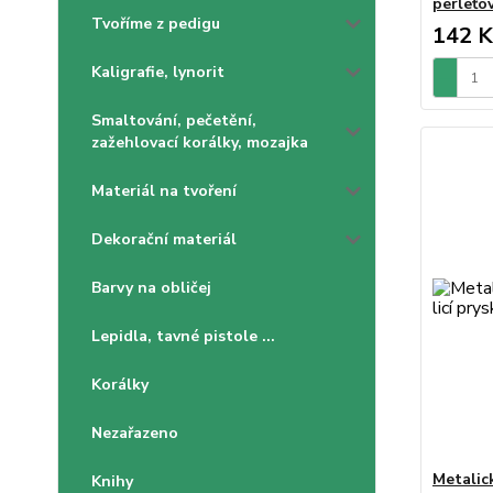
perleťo
Tvoříme z pedigu
142 K
Kaligrafie, lynorit
Smaltování, pečetění,
zažehlovací korálky, mozajka
Materiál na tvoření
Dekorační materiál
Barvy na obličej
Lepidla, tavné pistole ...
Korálky
Nezařazeno
Metalick
Knihy