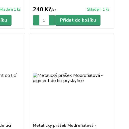
240 Kč
Skladem 1 ks
Skladem 1 ks
/
ks
šíku
Přidat do košíku
o licí
Metalický prášek Modrofialová -