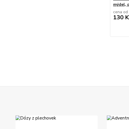
mýdel, p
cena od
130 K