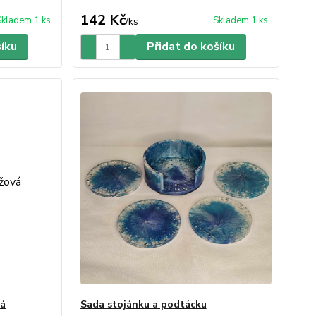
142 Kč
Skladem 1 ks
Skladem 1 ks
/
ks
šíku
Přidat do košíku
vá
Sada stojánku a podtácku