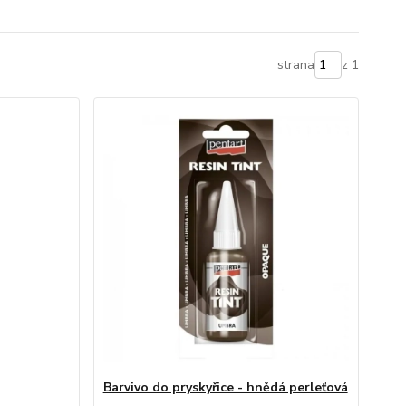
strana
z 1
Barvivo do pryskyřice - hnědá perleťová