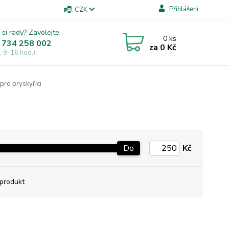
Přihlášení
CZK
 si rady? Zavolejte.
0
ks
 734 258 002
za
0 Kč
, 9-16 hod.)
pro pryskyřici
Do
Kč
produkt