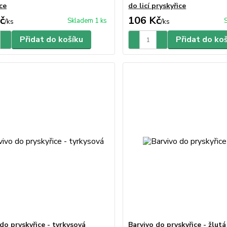
ce
do licí pryskyřice
č
106 Kč
Skladem 1 ks
/
ks
/
ks
Přidat do košíku
Přidat do ko
do pryskyřice - tyrkysová
Barvivo do pryskyřice - žlutá