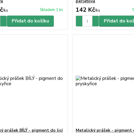
vá
perleťová
č
142 Kč
Skladem 1 ks
/
ks
/
ks
Přidat do košíku
Přidat do ko
ý prášek BÍLÝ - pigment do licí
Metalický prášek - pigment d