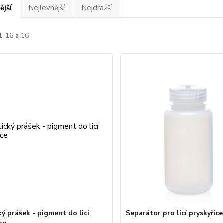
ější
Nejlevnější
Nejdražší
1-16 z 16
ký prášek - pigment do licí
Separátor pro licí pryskyřice
ce