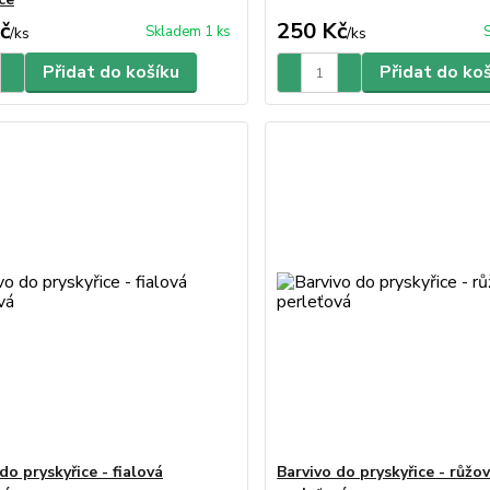
č
250 Kč
Skladem 1 ks
/
ks
/
ks
Přidat do košíku
Přidat do ko
do pryskyřice - fialová
Barvivo do pryskyřice - růžo