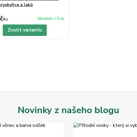
ryskyřice a laků
č
Skladem > 5 ks
/
ks
Zvolit variantu
Novinky z našeho blogu