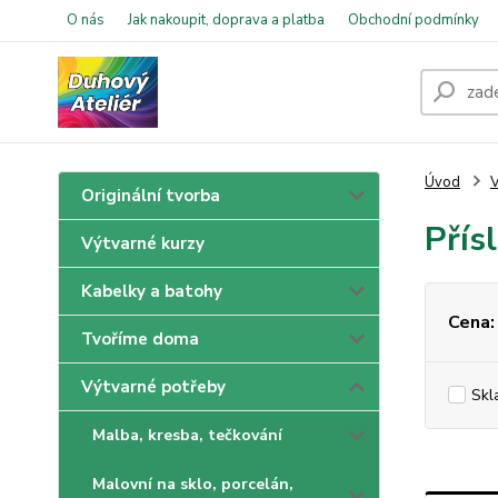
O nás
Jak nakoupit, doprava a platba
Obchodní podmínky
Úvod
V
Originální tvorba
Přís
Výtvarné kurzy
Kabelky a batohy
Cena:
Tvoříme doma
Výtvarné potřeby
Skl
Malba, kresba, tečkování
Malovní na sklo, porcelán,