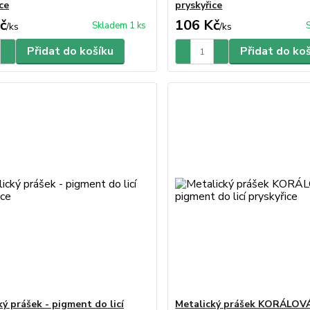
ce
pryskyřice
č
106 Kč
Skladem 1 ks
/
ks
/
ks
Přidat do košíku
Přidat do ko
ký prášek - pigment do licí
Metalický prášek KORÁLOVÁ