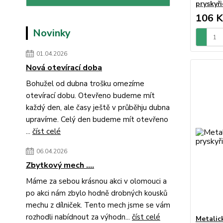
pryskyři
106 K
Novinky
01.04.2026
Nová otevírací doba
Bohužel od dubna trošku omezíme
otevírací dobu. Otevřeno budeme mít
každý den, ale časy ještě v průběhju dubna
upravíme. Celý den budeme mít otevřeno
...
číst celé
06.04.2026
Zbytkový mech ....
Máme za sebou krásnou akci v olomouci a
po akci nám zbylo hodně drobných kousků
mechu z dílniček. Tento mech jsme se vám
rozhodli nabídnout za výhodn...
číst celé
Metalic