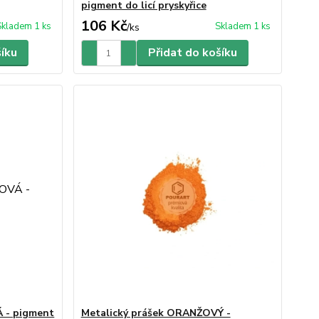
pigment do licí pryskyřice
106 Kč
Skladem 1 ks
Skladem 1 ks
/
ks
šíku
Přidat do košíku
 - pigment
Metalický prášek ORANŽOVÝ -