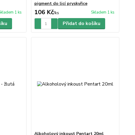
pigment do licí pryskyřice
106 Kč
Skladem 1 ks
Skladem 1 ks
/
ks
šíku
Přidat do košíku
Alkoholový inkoust Pentart 20ml