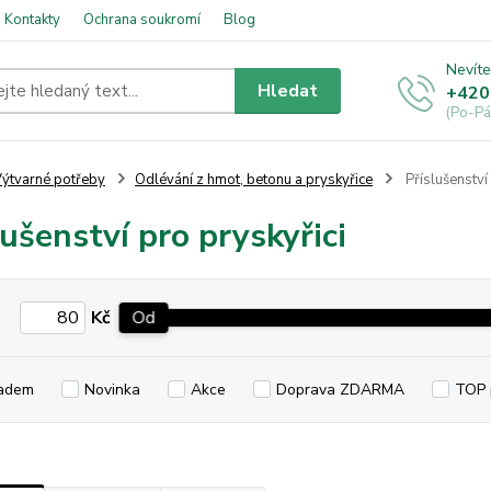
Kontakty
Ochrana soukromí
Blog
Nevíte
Hledat
+420
(Po-Pá
ýtvarné potřeby
Odlévání z hmot, betonu a pryskyřice
Příslušenství 
lušenství pro pryskyřici
Kč
Od
adem
Novinka
Akce
Doprava ZDARMA
TOP 