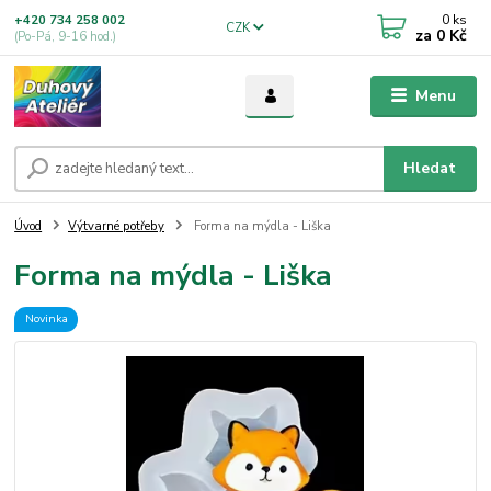
0
ks
+420 734 258 002
CZK
za
0 Kč
(Po-Pá, 9-16 hod.)
Menu
Hledat
Úvod
Výtvarné potřeby
Forma na mýdla - Liška
Forma na mýdla - Liška
Novinka