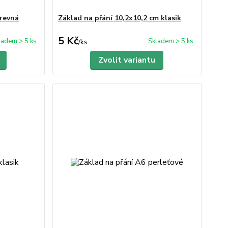
arevná
Základ na přání 10,2x10,2 cm klasik
5 Kč
ladem > 5 ks
Skladem > 5 ks
/
ks
Zvolit variantu