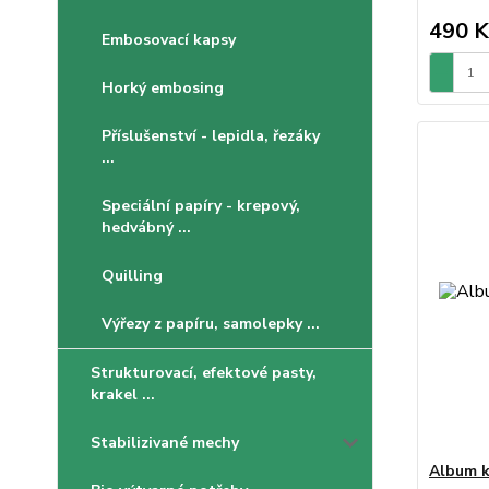
490 K
Embosovací kapsy
Horký embosing
Příslušenství - lepidla, řezáky
...
Speciální papíry - krepový,
hedvábný ...
Quilling
Výřezy z papíru, samolepky ...
Strukturovací, efektové pasty,
krakel ...
Stabilizivané mechy
Album k