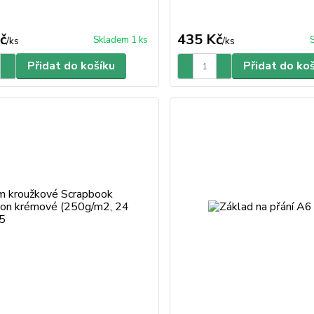
č
435 Kč
Skladem 1 ks
/
ks
/
ks
Přidat do košíku
Přidat do ko