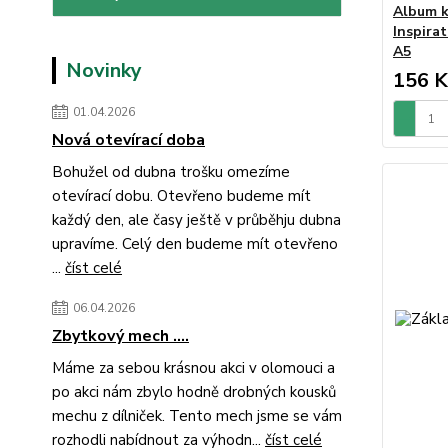
Album k
Inspirat
A5
Novinky
156 K
01.04.2026
Nová otevírací doba
Bohužel od dubna trošku omezíme
otevírací dobu. Otevřeno budeme mít
každý den, ale časy ještě v průběhju dubna
upravíme. Celý den budeme mít otevřeno
...
číst celé
06.04.2026
Zbytkový mech ....
Máme za sebou krásnou akci v olomouci a
po akci nám zbylo hodně drobných kousků
mechu z dílniček. Tento mech jsme se vám
rozhodli nabídnout za výhodn...
číst celé