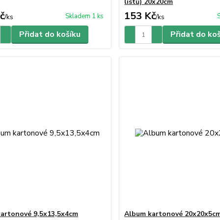
listů) 20x20cm
č
153 Kč
Skladem 1 ks
/
ks
/
ks
Přidat do košíku
Přidat do ko
artonové 9,5x13,5x4cm
Album kartonové 20x20x5c