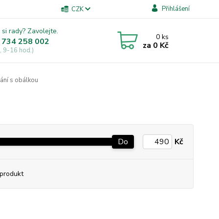
Přihlášení
CZK
 si rady? Zavolejte.
0
ks
 734 258 002
za
0 Kč
, 9-16 hod.)
ání s obálkou
Do
Kč
produkt