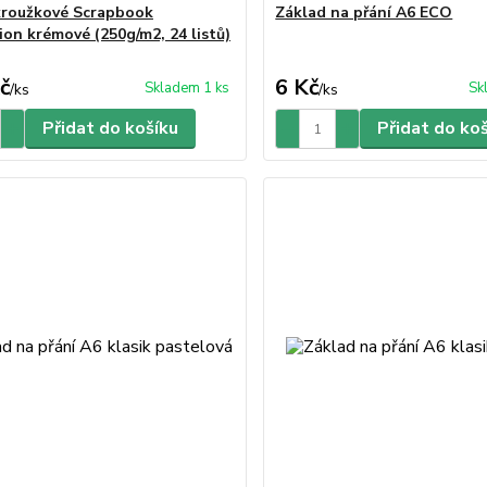
roužkové Scrapbook
Základ na přání A6 ECO
ion krémové (250g/m2, 24 listů)
č
6 Kč
Skladem 1 ks
Sk
/
ks
/
ks
Přidat do košíku
Přidat do ko