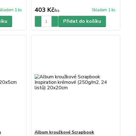
403 Kč
Skladem 1 ks
Skladem 1 ks
/
ks
šíku
Přidat do košíku
m
Album kroužkové Scrapbook