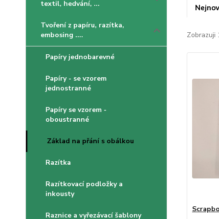
textil, hedvání, ...
Nejnov
Tvoření z papíru, razítka,
embosing ....
Zobrazuji 
Papíry jednobarevné
Papíry - se vzorem
jednostranné
Papíry se vzorem -
oboustranné
Základ na přání s obálkou
Razítka
Razítkovací podložky a
inkousty
Scrapbo
Raznice a vyřezávací šablony