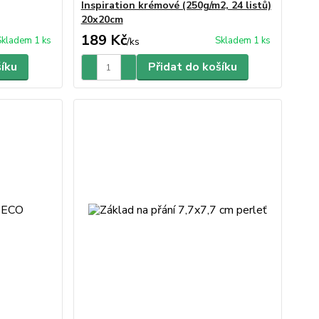
Inspiration krémové (250g/m2, 24 listů)
20x20cm
189 Kč
Skladem 1 ks
Skladem 1 ks
/
ks
šíku
Přidat do košíku