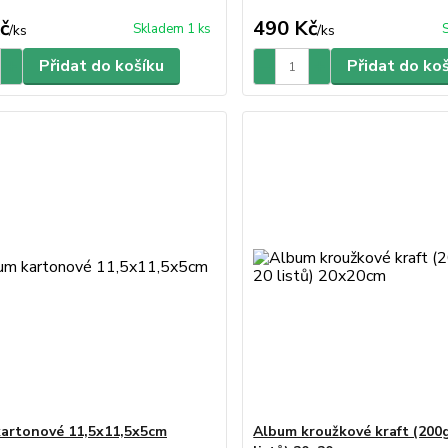
č
490 Kč
Skladem 1 ks
/
ks
/
ks
Přidat do košíku
Přidat do ko
artonové 11,5x11,5x5cm
Album kroužkové kraft (200g