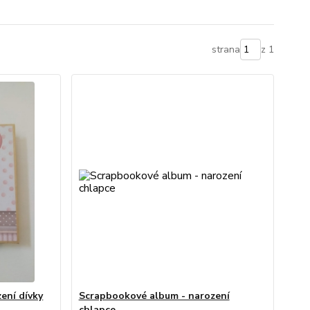
strana
z 1
ení dívky
Scrapbookové album - narození
chlapce