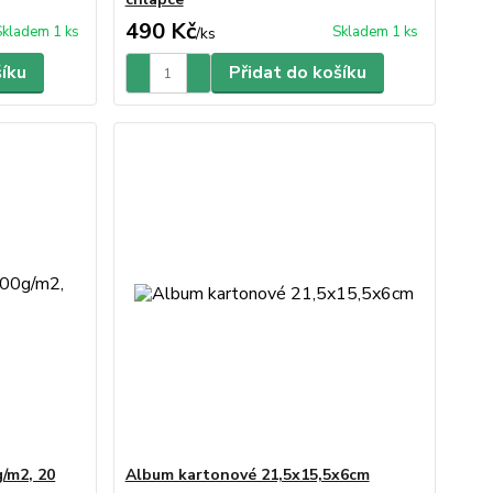
490 Kč
Skladem 1 ks
Skladem 1 ks
/
ks
šíku
Přidat do košíku
/m2, 20
Album kartonové 21,5x15,5x6cm