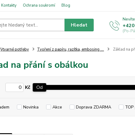
Kontakty
Ochrana soukromí
Blog
Nevíte
Hledat
+420
(Po-Pá
ýtvarné potřeby
Tvoření z papíru, razítka, embosing ....
Základ na př
ad na přání s obálkou
Kč
Od
adem
Novinka
Akce
Doprava ZDARMA
TOP 