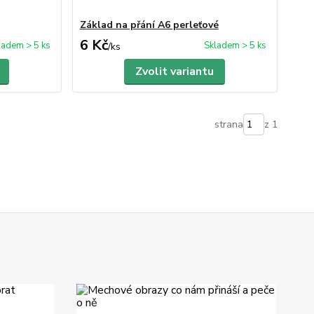
Základ na přání A6 perleťové
6 Kč
ladem > 5 ks
Skladem > 5 ks
/
ks
Zvolit variantu
strana
z 1