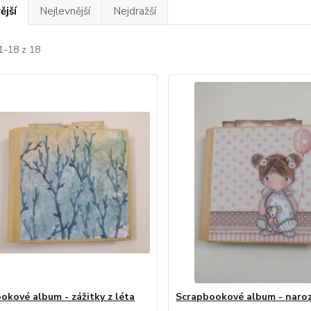
ější
Nejlevnější
Nejdražší
1-18 z 18
okové album - zážitky z léta
Scrapbookové album - naroz