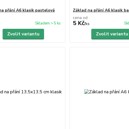
na přání A6 klasik pastelová
Základ na přání A6 klasik b
cena od
5 Kč
Skladem > 5 ks
Sk
/
ks
Zvolit variantu
Zvolit variantu