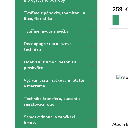
Bio výtvarné potřeby
259 K
Tvoříme z pěnovky, foamiranu a
filcu, floristika
Tvoříme mýdla a svíčky
Decoupage / ubrousková
technika
Odlévání z hmot, betonu a
pryskyřice
Vyšívání, šití, háčkování, plstění
a makrame
Technika transferu, zlacení a
smršťovací folie
Samotvrdnoucí a zapékací
hmoty
Album k