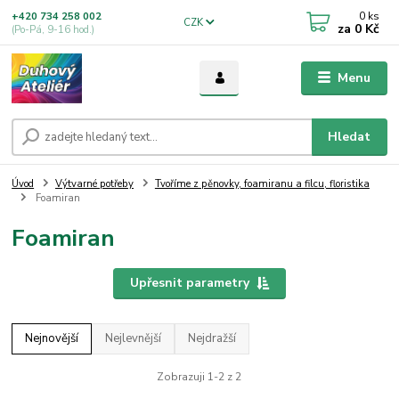
0
ks
+420 734 258 002
CZK
za
0 Kč
(Po-Pá, 9-16 hod.)
Menu
Hledat
Úvod
Výtvarné potřeby
Tvoříme z pěnovky, foamiranu a filcu, floristika
Foamiran
Foamiran
Upřesnit parametry
Nejnovější
Nejlevnější
Nejdražší
Zobrazuji 1-2 z 2