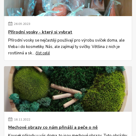
26
.
09
.
2023
Přírodní vosky - který si vybrat
Přírodní vosky se nejčastěji používají pro výrobu svíček doma, ale
třeba i do kosmetiky. Nás, ale zajímají ty svíčky. Většina z nich je
rostlinná a sk...
číst celé
16
.
11
.
2022
Mechové obrazy co nám přináší a peče o ně
Kousek přírody u vás doma, to jsou mechové obrazy. Tyto obrázky