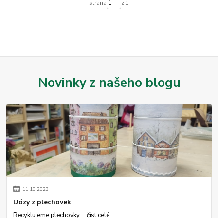
strana
z 1
Novinky z našeho blogu
11
.
10
.
2023
Dózy z plechovek
Recyklujeme plechovky....
číst celé