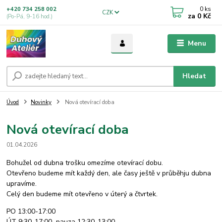
0
ks
+420 734 258 002
CZK
za
0 Kč
(Po-Pá, 9-16 hod.)
Menu
Hledat
Úvod
Novinky
Nová otevírací doba
Nová otevírací doba
01.04.2026
Bohužel od dubna trošku omezíme otevírací dobu.
Otevřeno budeme mít každý den, ale časy ještě v průběhju dubna
upravíme.
Celý den budeme mít otevřeno v úterý a čtvrtek.
PO 13:00-17:00
ÚT 9:30-17:00 pauza 12:30-13:00