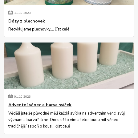
11
.
10
.
2023
Dózy z plechovek
Recyklujeme plechovky....
číst celé
01
.
10
.
2023
Adventní věnec a barva svíček
Věděli jste že původně měli každá svíčka na adventním věnci svůj
význam a barvu? Já ne. Dnes už to vím a letos budu mít věnec
tradičnější aspoň o kous...
číst celé