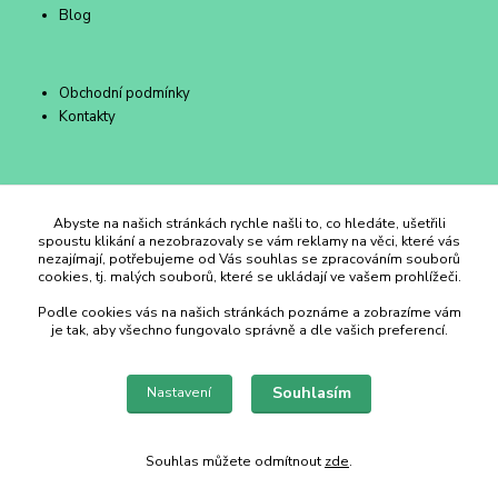
Blog
Obchodní podmínky
Kontakty
Duhový Ateliér Kroměříž
Abyste na našich stránkách rychle našli to, co hledáte, ušetřili
spoustu klikání a nezobrazovaly se vám reklamy na věci, které vás
nezajímají, potřebujeme od Vás souhlas se zpracováním souborů
+420 734 258 002
cookies, tj. malých souborů, které se ukládají ve vašem prohlížeči.
Podle cookies vás na našich stránkách poznáme a zobrazíme vám
duhovyatelier@email.cz
je tak, aby všechno fungovalo správně a dle vašich preferencí.
Souhlasím
Nastavení
Souhlas můžete odmítnout
zde
.
Vytvořeno na
Eshop-rychle.cz