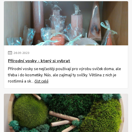
26
.
09
.
2023
Přírodní vosky - který si vybrat
Přírodní vosky se nejčastěji používají pro výrobu svíček doma, ale
třeba i do kosmetiky. Nás, ale zajímají ty svíčky. Většina z nich je
rostlinná a sk...
číst celé