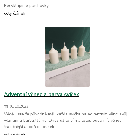
Recyklujeme plechovky....
celý článek
Adventní věnec a barva svíček
01
.
10
.
2023
Věděli jste že původně měli každá svíčka na adventním věnci svůj
význam a barvu? Já ne. Dnes už to vím a letos budu mít věnec
tradičnější aspoň o kousek.
celý článek