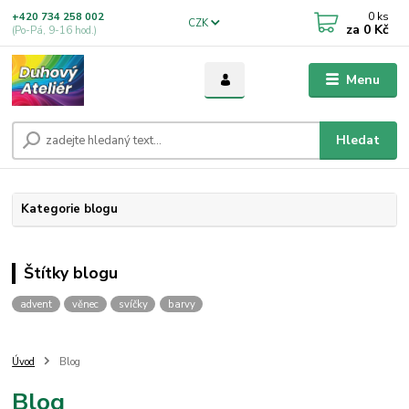
0
ks
+420 734 258 002
CZK
za
0 Kč
(Po-Pá, 9-16 hod.)
Menu
Hledat
Kategorie blogu
Štítky blogu
advent
věnec
svíčky
barvy
Úvod
Blog
Blog