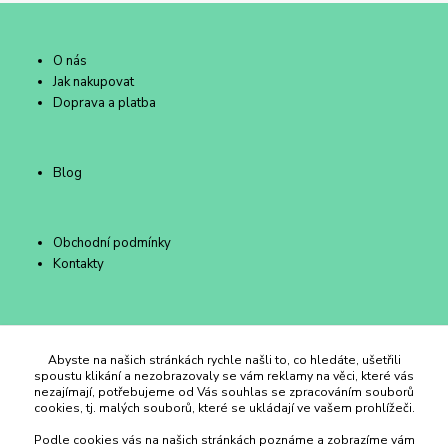
O nás
Jak nakupovat
Doprava a platba
Blog
Obchodní podmínky
Kontakty
Duhový Ateliér Kroměříž
Abyste na našich stránkách rychle našli to, co hledáte, ušetřili
spoustu klikání a nezobrazovaly se vám reklamy na věci, které vás
nezajímají, potřebujeme od Vás souhlas se zpracováním souborů
+420 734 258 002
cookies, tj. malých souborů, které se ukládají ve vašem prohlížeči.
Podle cookies vás na našich stránkách poznáme a zobrazíme vám