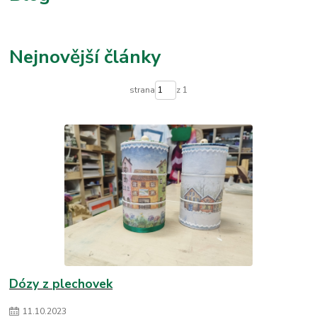
Nejnovější články
strana
z 1
Dózy z plechovek
11
.
10
.
2023