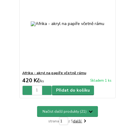
Afrika - akryl na papíře včetně rámu
420 Kč
Skladem 1 ks
/
ks
Přidat do košíku
Načíst další produkty (21)
strana
z 5
další