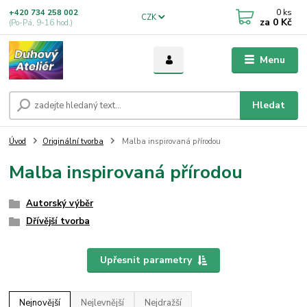
0
ks
+420 734 258 002
CZK
za
0 Kč
(Po-Pá, 9-16 hod.)
Menu
Hledat
Úvod
Originální tvorba
Malba inspirovaná přírodou
Malba inspirovaná přírodou
Autorský výběr
Dřívější tvorba
Upřesnit parametry
Nejnovější
Nejlevnější
Nejdražší