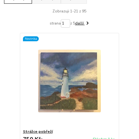
Zobrazuji 1-21 z 95
strana
z 5
další
Novinka
Strážce pobřeží