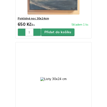
Poklidná noc 30x24cm
650 Kč
Skladem 1 ks
/
ks
Přidat do košíku