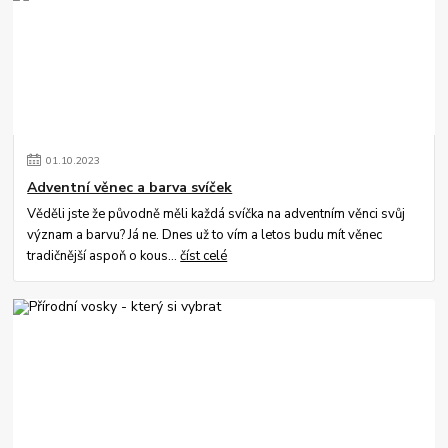
01
.
10
.
2023
Adventní věnec a barva svíček
Věděli jste že původně měli každá svíčka na adventním věnci svůj
význam a barvu? Já ne. Dnes už to vím a letos budu mít věnec
tradičnější aspoň o kous...
číst celé