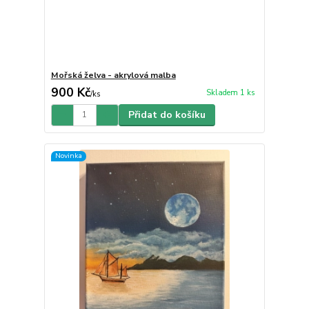
Mořská želva - akrylová malba
900 Kč
Skladem 1 ks
/
ks
Přidat do košíku
Novinka