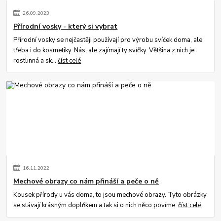
26
.
09
.
2023
Přírodní vosky - který si vybrat
Přírodní vosky se nejčastěji používají pro výrobu svíček doma, ale
třeba i do kosmetiky. Nás, ale zajímají ty svíčky. Většina z nich je
rostlinná a sk...
číst celé
16
.
11
.
2022
Mechové obrazy co nám přináší a peče o ně
Kousek přírody u vás doma, to jsou mechové obrazy. Tyto obrázky
se stávají krásným doplňkem a tak si o nich něco povíme.
číst celé