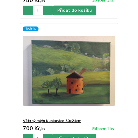
750 Kč
Skladem 1 ks
/
ks
Přidat do košíku
Novinka
Větrný mlýn Kunkovice 30x24cm
700 Kč
Skladem 1 ks
/
ks