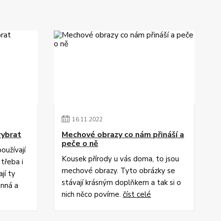
16
.
11
.
2022
vybrat
Mechové obrazy co nám přináší a
peče o ně
používají
Kousek přírody u vás doma, to jsou
třeba i
mechové obrazy. Tyto obrázky se
jí ty
stávají krásným doplňkem a tak si o
inná a
nich něco povíme.
číst celé