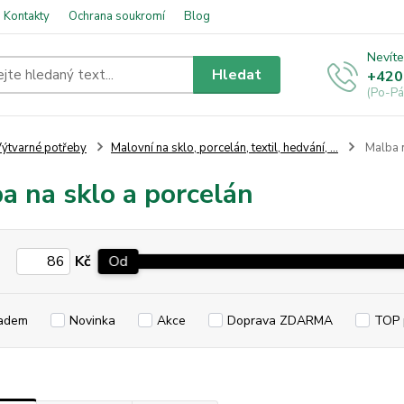
Kontakty
Ochrana soukromí
Blog
Nevíte
Hledat
+420
(Po-Pá
ýtvarné potřeby
Malovní na sklo, porcelán, textil, hedvání, ...
Malba n
a na sklo a porcelán
Kč
Od
adem
Novinka
Akce
Doprava ZDARMA
TOP 