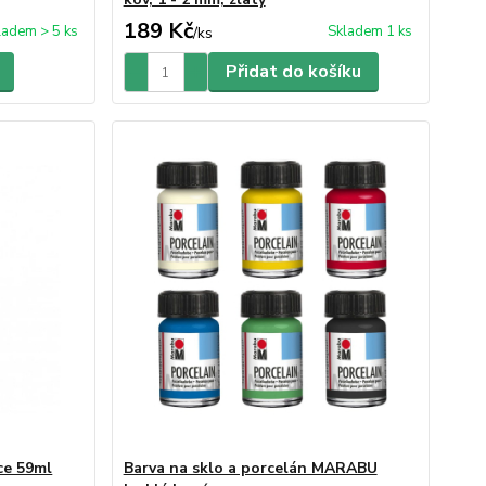
189 Kč
ladem > 5 ks
Skladem 1 ks
/
ks
Přidat do košíku
ce 59ml
Barva na sklo a porcelán MARABU