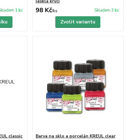
lesklá krycí
98 Kč
Skladem 1 ks
Skladem 3 ks
/
ks
šíku
Zvolit variantu
EUL classic
Barva na sklo a porcelán KREUL clear