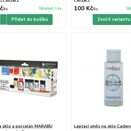
č
100 Kč
Skladem 1 ks
Sk
/
ks
/
ks
Přidat do košíku
Zvolit variantu
a sklo a porcelán MARABU
Leptací směs na sklo Caden