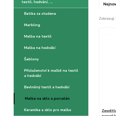
textil, hedvání, ...
Nejnov
Batika za studena
Zobrazuji 
Marbling
Malba na textil
Malba na hedvábí
Šablony
Příslušenství k malbě na textil
a hedvábí
Bavlněný textil a hedvábí
Malba na sklo a porcelán
Keramika a sklo pro malbu
Zesvětl
porcelá