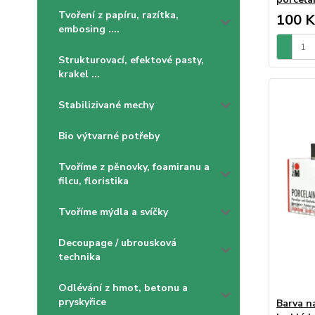
Tvoření z papíru, razítka,
100 K
embosing ....
Strukturovací, efektové pasty,
krakel ...
Stabilizivané mechy
Bio výtvarné potřeby
Tvoříme z pěnovky, foamiranu a
filcu, floristika
Tvoříme mýdla a svíčky
Decoupage / ubrousková
technika
Odlévání z hmot, betonu a
pryskyřice
Barva n