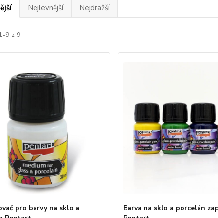
ější
Nejlevnější
Nejdražší
1-9 z 9
ovač pro barvy na sklo a
Barva na sklo a porcelán za
n Pentart
Pentart