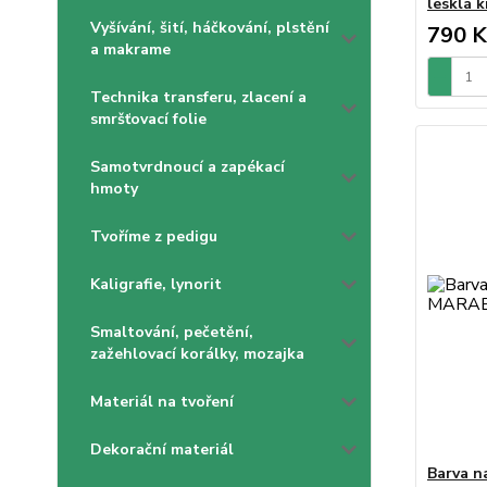
lesklá k
Vyšívání, šití, háčkování, plstění
790 K
a makrame
Technika transferu, zlacení a
smršťovací folie
Samotvrdnoucí a zapékací
hmoty
Tvoříme z pedigu
Kaligrafie, lynorit
Smaltování, pečetění,
zažehlovací korálky, mozajka
Materiál na tvoření
Dekorační materiál
Barva n