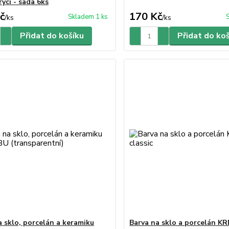
rycí - sada 6ks
č
170 Kč
Skladem 1 ks
/
ks
/
ks
Přidat do košíku
Přidat do ko
a sklo, porcelán a keramiku
Barva na sklo a porcelán KR