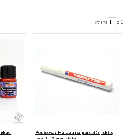
strana
z 1
pékací
Popisovač Marabu na porcelán, sklo,
kov, 1 - 2 mm, zlatý