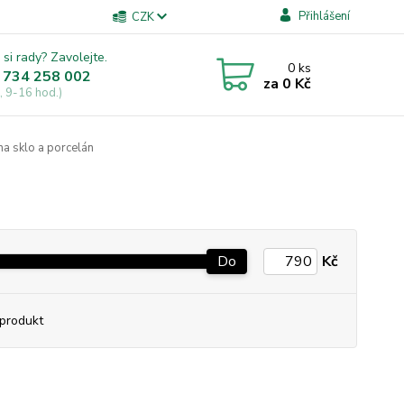
Přihlášení
CZK
 si rady? Zavolejte.
0
ks
 734 258 002
za
0 Kč
, 9-16 hod.)
a sklo a porcelán
Do
Kč
produkt