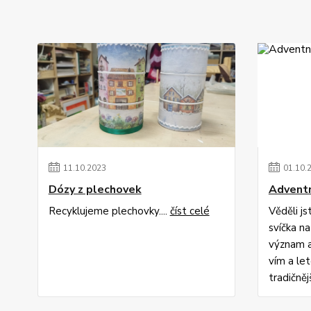
11
.
10
.
2023
01
.
10
.
Dózy z plechovek
Adventn
Recyklujeme plechovky....
číst celé
Věděli j
svíčka n
význam a
vím a le
tradičněj