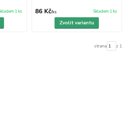
86 Kč
Skladem 1 ks
Skladem 1 ks
/
ks
Zvolit variantu
strana
z 1