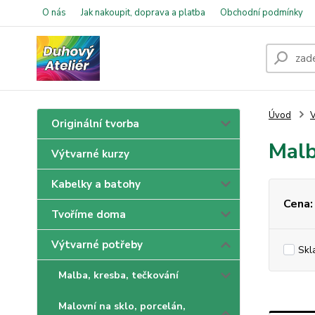
O nás
Jak nakoupit, doprava a platba
Obchodní podmínky
Úvod
V
Originální tvorba
Malb
Výtvarné kurzy
Kabelky a batohy
Cena:
Tvoříme doma
Výtvarné potřeby
Skl
Malba, kresba, tečkování
Malovní na sklo, porcelán,