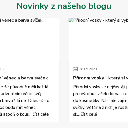
Novinky z našeho blogu
2023
26
.
09
.
2023
í věnec a barva svíček
Přírodní vosky - který si 
ste že původně měli každá
Přírodní vosky se nejčastěji 
a adventním věnci svůj
pro výrobu svíček doma, ale 
 barvu? Já ne. Dnes už to
do kosmetiky. Nás, ale zajíma
tos budu mít věnec
svíčky. Většina z nich je rostl
ší aspoň o kous...
číst celé
sk...
číst celé