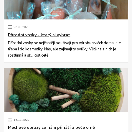
26
.
09
.
2023
Přírodní vosky - který si vybrat
Přírodní vosky se nejčastěji používají pro výrobu svíček doma, ale
třeba i do kosmetiky. Nás, ale zajímají ty svíčky. Většina z nich je
rostlinná a sk...
číst celé
16
.
11
.
2022
Mechové obrazy co nám přináší a peče o ně