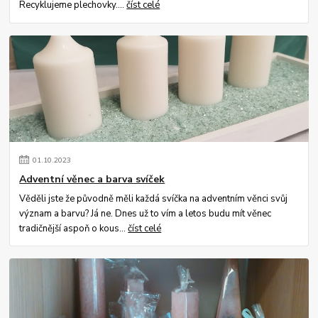
Recyklujeme plechovky....
číst celé
01
.
10
.
2023
Adventní věnec a barva svíček
Věděli jste že původně měli každá svíčka na adventním věnci svůj
význam a barvu? Já ne. Dnes už to vím a letos budu mít věnec
tradičnější aspoň o kous...
číst celé