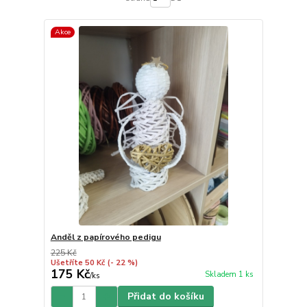
Akce
Anděl z papírového pedigu
225 Kč
Ušetříte 50 Kč
(- 22 %)
175 Kč
Skladem 1 ks
/
ks
Přidat do košíku