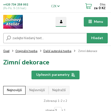
0
ks
+420 734 258 002
CZK
za
0 Kč
(Po-Pá, 9-16 hod.)
Menu
Hledat
Úvod
Originální tvorba
Další autorská tvorba
Zimní dekorace
Zimní dekorace
Upřesnit parametry
Nejnovější
Nejlevnější
Nejdražší
Zobrazuji 1-2 z 2
strana
z 1