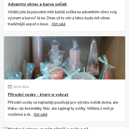
Adventní věnec a barva svíček
Věděli jste že původně měli každá svíčka na adventním věnci svůj
význam a barvu? Já ne. Dnes už to vím a letos budu mít věnec
tradičnější aspoň o kous...
číst celé
26
.
09
.
2023
Přírodní vosky - který si vybrat
Přírodní vosky se nejčastěji používají pro výrobu svíček doma, ale
třeba i do kosmetiky. Nás, ale zajímají ty svíčky. Většina z nich je
rostlinná a sk...
číst celé