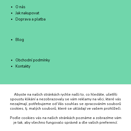
O nás
Jak nakupovat
Doprava a platba
Blog
Obchodní podmínky
Kontakty
Duhový Ateliér Kroměříž
Abyste na našich stránkách rychle našli to, co hledáte, ušetřili
spoustu klikání a nezobrazovaly se vám reklamy na věci, které vás
nezajímají, potřebujeme od Vás souhlas se zpracováním souborů
+420 734 258 002
cookies, tj. malých souborů, které se ukládají ve vašem prohlížeči.
Podle cookies vás na našich stránkách poznáme a zobrazíme vám
duhovyatelier@email.cz
je tak, aby všechno fungovalo správně a dle vašich preferencí.