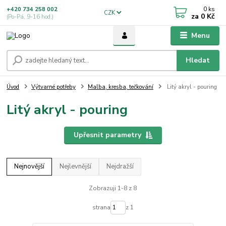
0
ks
+420 734 258 002
CZK
za
0 Kč
(Po-Pá, 9-16 hod.)
Menu
Hledat
Úvod
Výtvarné potřeby
Malba, kresba, tečkování
Litý akryl - pouring
Litý akryl - pouring
Upřesnit parametry
Nejnovější
Nejlevnější
Nejdražší
Zobrazuji 1-8 z 8
strana
z 1