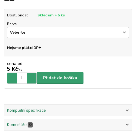
Dostupnost
Skladem > 5 ks
Barva
Nejsme plátci DPH
cena od
5 Kč
/
ks
Přidat do košíku
Kompletní specifikace
Komentáře
0