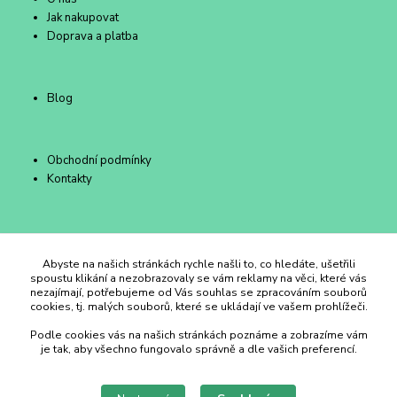
Jak nakupovat
Doprava a platba
Blog
Obchodní podmínky
Kontakty
Duhový Ateliér Kroměříž
Abyste na našich stránkách rychle našli to, co hledáte, ušetřili
spoustu klikání a nezobrazovaly se vám reklamy na věci, které vás
nezajímají, potřebujeme od Vás souhlas se zpracováním souborů
+420 734 258 002
cookies, tj. malých souborů, které se ukládají ve vašem prohlížeči.
Podle cookies vás na našich stránkách poznáme a zobrazíme vám
duhovyatelier@email.cz
je tak, aby všechno fungovalo správně a dle vašich preferencí.