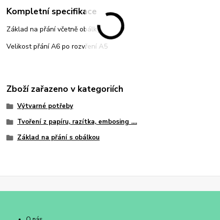
Kompletní specifikace
Základ na přání včetně obálky.
Velikost přání A6 po rozvření A5
Zboží zařazeno v kategoriích
Výtvarné potřeby
Tvoření z papíru, razítka, embosing ....
Základ na přání s obálkou
O nás