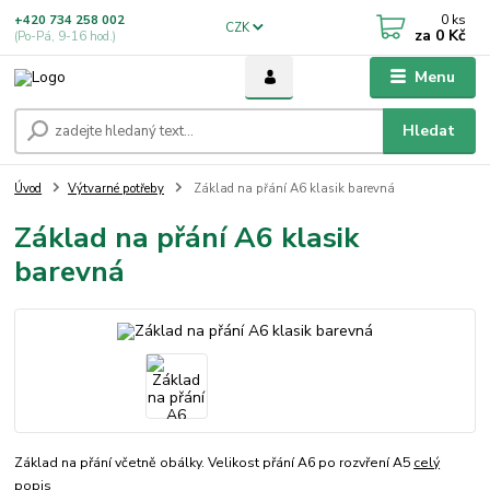
0
ks
+420 734 258 002
CZK
za
0 Kč
(Po-Pá, 9-16 hod.)
Menu
Hledat
Úvod
Výtvarné potřeby
Základ na přání A6 klasik barevná
Základ na přání A6 klasik
barevná
Základ na přání včetně obálky. Velikost přání A6 po rozvření A5
celý
popis