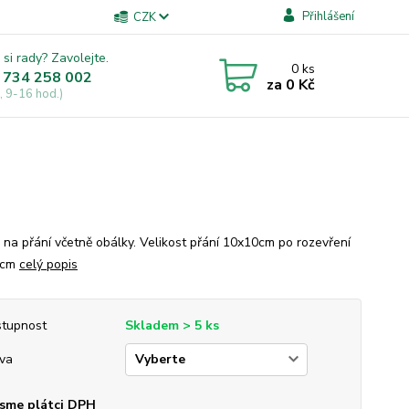
Přihlášení
CZK
 si rady? Zavolejte.
0
ks
 734 258 002
za
0 Kč
, 9-16 hod.)
 na přání včetně obálky. Velikost přání 10x10cm po rozevření
 cm
celý popis
tupnost
Skladem > 5 ks
va
sme plátci DPH