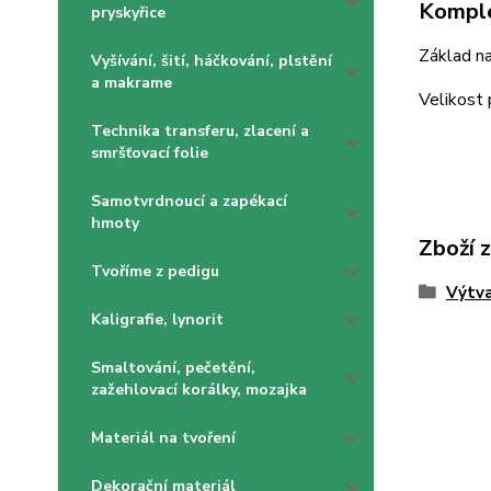
Komple
pryskyřice
Základ na
Vyšívání, šití, háčkování, plstění
a makrame
Velikost
Technika transferu, zlacení a
smršťovací folie
Samotvrdnoucí a zapékací
hmoty
Zboží 
Tvoříme z pedigu
Výtva
Kaligrafie, lynorit
Smaltování, pečetění,
zažehlovací korálky, mozajka
Materiál na tvoření
Dekorační materiál