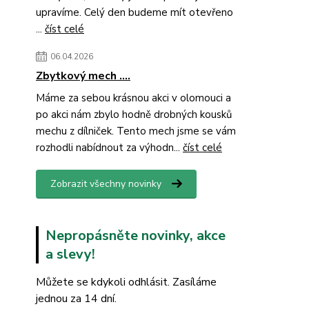
upravíme. Celý den budeme mít otevřeno
...
číst celé
06.04.2026
Zbytkový mech ....
Máme za sebou krásnou akci v olomouci a
po akci nám zbylo hodně drobných kousků
mechu z dílniček. Tento mech jsme se vám
rozhodli nabídnout za výhodn...
číst celé
Zobrazit všechny novinky
Nepropásněte novinky, akce
a slevy!
Můžete se kdykoli odhlásit. Zasíláme
jednou za 14 dní.