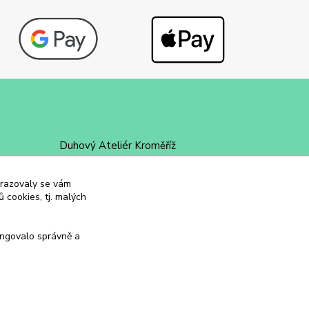
Duhový Ateliér Kroměříž
+420 734 258 002
obrazovaly se vám
 cookies, tj. malých
duhovyatelier@email.cz
ungovalo správně a