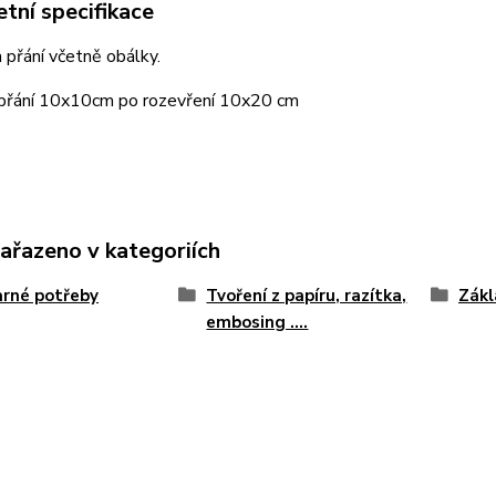
tní specifikace
 přání včetně obálky.
 přání 10x10cm po rozevření 10x20 cm
zařazeno v kategoriích
rné potřeby
Tvoření z papíru, razítka,
Zákl
embosing ....