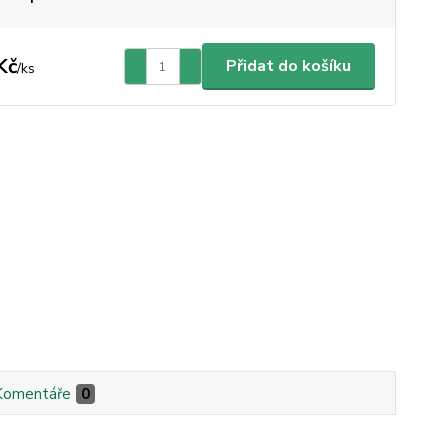
Kč
Přidat do košíku
/
ks
Komentáře
0