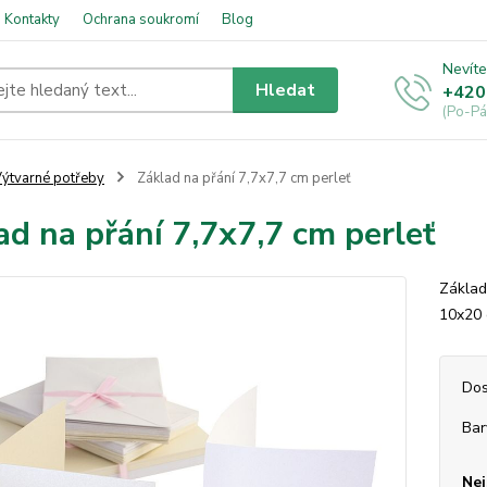
Kontakty
Ochrana soukromí
Blog
Nevíte
Hledat
+420
(Po-Pá
ýtvarné potřeby
Základ na přání 7,7x7,7 cm perleť
ad na přání 7,7x7,7 cm perleť
Základ
10x20
Dos
Bar
Nej