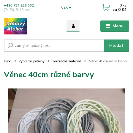
0
ks
+420 734 258 002
CZK
za
0 Kč
(Po-Pá, 9-16 hod.)
Menu
Hledat
Úvod
Výtvarné potřeby
Dekorační materiál
Věnec 40cm různé barvy
Věnec 40cm různé barvy