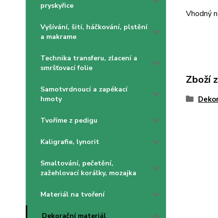
pryskyřice
Vhodný n
Vyšívání, šití, háčkování, plstění
a makrame
Technika transferu, zlacení a
smršťovací folie
Zboží 
Samotvrdnoucí a zapékací
hmoty
Dekor
Tvoříme z pedigu
Kaligrafie, lynorit
Smaltování, pečetění,
zažehlovací korálky, mozajka
Materiál na tvoření
Dekorační materiál