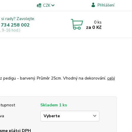
Přihlášení
CZK
 si rady? Zavolejte.
0
ks
 734 258 002
za
0 Kč
, 9-16 hod.)
z pedigu - barvený. Průměr 25cm. Vhodný na dekorování.
celý
tupnost
Skladem 1 ks
va
sme plátci DPH