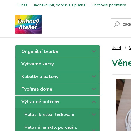
O nás
Jak nakoupit, doprava a platba
Obchodní podmínky
Úvod
V
Originální tvorba
Věne
Výtvarné kurzy
Kabelky a batohy
Tvoříme doma
Výtvarné potřeby
Malba, kresba, tečkování
Malovní na sklo, porcelán,