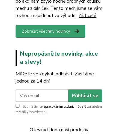
po akci nám zbylo hodně drobných kousků
mechu z dílniček. Tento mech jsme se vám
rozhodli nabídnout za výhodn...
číst celé
Zobrazit všechny novinky
Nepropásněte novinky, akce
a slevy!
Můžete se kdykoli odhlásit. Zasíláme
jednou za 14 dní.
Přihlásit se
Souhlasím se
zpracováním osobních údajů
za účelem
rozesílky newsletteru.
Otevírací doba naší prodejny