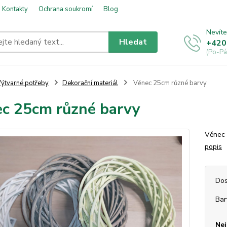
Kontakty
Ochrana soukromí
Blog
Nevíte
Hledat
+420
(Po-Pá
ýtvarné potřeby
Dekorační materiál
Věnec 25cm různé barvy
c 25cm různé barvy
Věnec 
popis
Dos
Bar
Nej