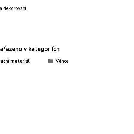
a dekorování.
zařazeno v kategoriích
ační materiál
Věnce