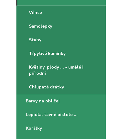
Věnce
Samolepky
Stuhy
Třpytivé kamínky
Květiny, plody ... - umělé i
přírodní
Chlupaté drátky
Barvy na obličej
Lepidla, tavné pistole ...
Korálky