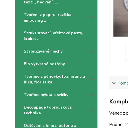
textil, hedvání, ...
Tvoření z papíru, razítka,
embosing ....
Strukturovací, efektové pasty,
krakel ...
Stabilizivané mechy
Bio výtvarné potřeby
Tvoříme z pěnovky, foamiranu a
filcu, floristika
Kompl
Tvoříme mýdla a svíčky
Komple
Decoupage / ubrousková
Věnec z p
technika
Průměr 2
Odlévání z hmot, betonu a