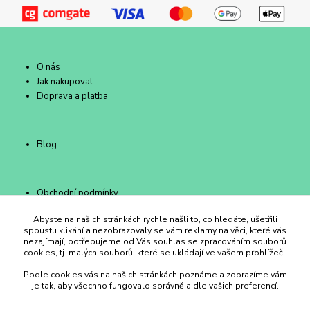
O nás
Jak nakupovat
Doprava a platba
Blog
Obchodní podmínky
Kontakty
Abyste na našich stránkách rychle našli to, co hledáte, ušetřili
spoustu klikání a nezobrazovaly se vám reklamy na věci, které vás
nezajímají, potřebujeme od Vás souhlas se zpracováním souborů
cookies, tj. malých souborů, které se ukládají ve vašem prohlížeči.
Duhový Ateliér Kroměříž
Podle cookies vás na našich stránkách poznáme a zobrazíme vám
je tak, aby všechno fungovalo správně a dle vašich preferencí.
+420 734 258 002