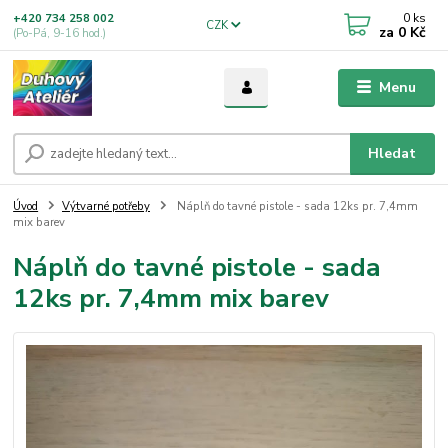
0
ks
+420 734 258 002
CZK
za
0 Kč
(Po-Pá, 9-16 hod.)
Menu
Hledat
Úvod
Výtvarné potřeby
Náplň do tavné pistole - sada 12ks pr. 7,4mm
mix barev
Náplň do tavné pistole - sada
12ks pr. 7,4mm mix barev