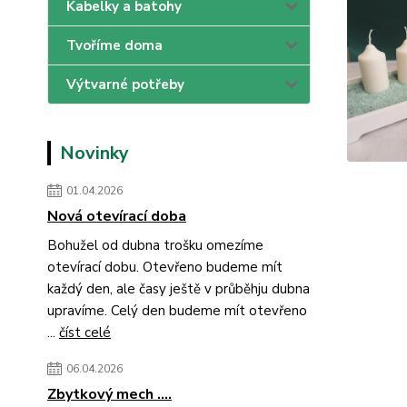
Kabelky a batohy
Tvoříme doma
Výtvarné potřeby
Novinky
01.04.2026
Nová otevírací doba
Bohužel od dubna trošku omezíme
otevírací dobu. Otevřeno budeme mít
každý den, ale časy ještě v průběhju dubna
upravíme. Celý den budeme mít otevřeno
...
číst celé
06.04.2026
Zbytkový mech ....