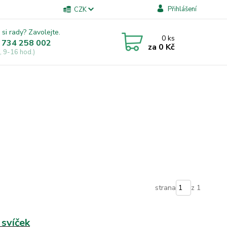
Přihlášení
CZK
 si rady? Zavolejte.
0
ks
 734 258 002
za
0 Kč
, 9-16 hod.)
strana
z 1
 svíček