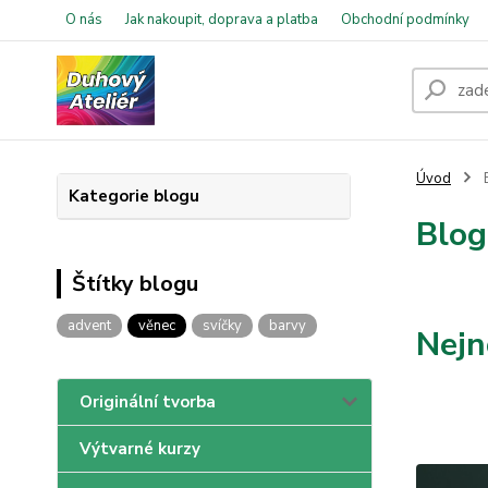
O nás
Jak nakoupit, doprava a platba
Obchodní podmínky
Úvod
Kategorie blogu
Blog
Štítky blogu
advent
věnec
svíčky
barvy
Nejn
Originální tvorba
Výtvarné kurzy