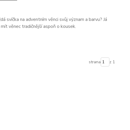
dá svíčka na adventním věnci svůj význam a barvu? Já
 mít věnec tradičnější aspoň o kousek.
strana
z 1