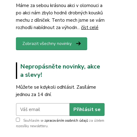
Máme za sebou krásnou akci v olomouci a
po akci nám zbylo hodně drobných kousků
mechu z dílniček. Tento mech jsme se vám
rozhodli nabídnout za výhodn...
číst celé
Zobrazit všechny novinky
Nepropásněte novinky, akce
a slevy!
Můžete se kdykoli odhlásit. Zasíláme
jednou za 14 dní.
Přihlásit se
Souhlasím se
zpracováním osobních údajů
za účelem
rozesílky newsletteru.