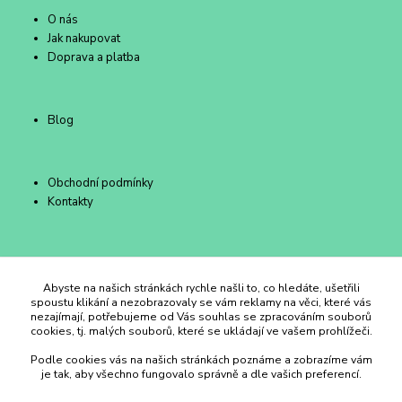
O nás
Jak nakupovat
Doprava a platba
Blog
Obchodní podmínky
Kontakty
Duhový Ateliér Kroměříž
Abyste na našich stránkách rychle našli to, co hledáte, ušetřili
spoustu klikání a nezobrazovaly se vám reklamy na věci, které vás
nezajímají, potřebujeme od Vás souhlas se zpracováním souborů
+420 734 258 002
cookies, tj. malých souborů, které se ukládají ve vašem prohlížeči.
Podle cookies vás na našich stránkách poznáme a zobrazíme vám
duhovyatelier@email.cz
je tak, aby všechno fungovalo správně a dle vašich preferencí.