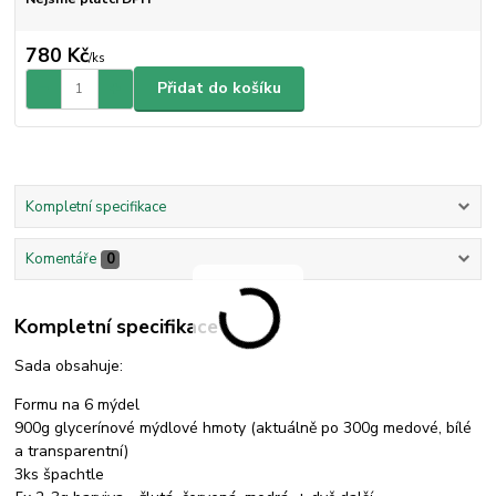
780 Kč
/
ks
Přidat do košíku
Kompletní specifikace
Komentáře
0
Kompletní specifikace
Sada obsahuje:
Formu na 6 mýdel
900g glycerínové mýdlové hmoty (aktuálně po 300g medové, bílé
a transparentní)
3ks špachtle