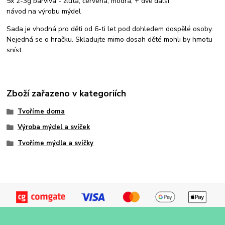
5x 2-3g barviva - žlutá, červená, modrá, + dvě další
návod na výrobu mýdel
Sada je vhodná pro děti od 6-ti let pod dohledem dospělé osoby.
Nejedná se o hračku. Skladujte mimo dosah děté mohli by hmotu
sníst.
Zboží zařazeno v kategoriích
Tvoříme doma
Výroba mýdel a svíček
Tvoříme mýdla a svíčky