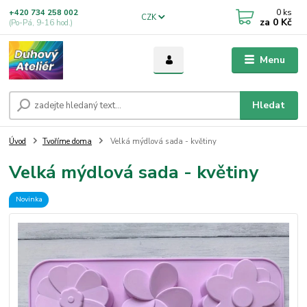
0
ks
+420 734 258 002
CZK
za
0 Kč
(Po-Pá, 9-16 hod.)
Menu
Hledat
Úvod
Tvoříme doma
Velká mýdlová sada - květiny
Velká mýdlová sada - květiny
Novinka