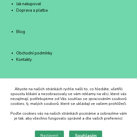
Jak nakupovat
Doprava a platba
Blog
Obchodní podmínky
Kontakty
Duhový Ateliér Kroměříž
Abyste na našich stránkách rychle našli to, co hledáte, ušetřili
spoustu klikání a nezobrazovaly se vám reklamy na věci, které vás
nezajímají, potřebujeme od Vás souhlas se zpracováním souborů
+420 734 258 002
cookies, tj. malých souborů, které se ukládají ve vašem prohlížeči.
Podle cookies vás na našich stránkách poznáme a zobrazíme vám
duhovyatelier@email.cz
je tak, aby všechno fungovalo správně a dle vašich preferencí.
Souhlasím
Nastavení