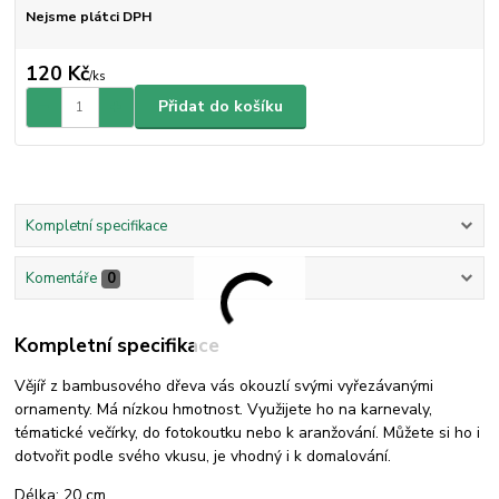
Nejsme plátci DPH
120 Kč
/
ks
Přidat do košíku
Kompletní specifikace
Komentáře
0
Kompletní specifikace
Vějíř z bambusového dřeva vás okouzlí svými vyřezávanými
ornamenty. Má nízkou hmotnost. Využijete ho na karnevaly,
tématické večírky, do fotokoutku nebo k aranžování. Můžete si ho i
dotvořit podle svého vkusu, je vhodný i k domalování.
Délka: 20 cm