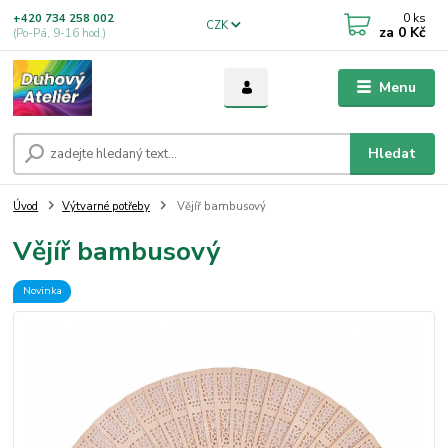
0
ks
+420 734 258 002
CZK
za
0 Kč
(Po-Pá, 9-16 hod.)
Menu
Hledat
Úvod
Výtvarné potřeby
Vějíř bambusový
Vějíř bambusový
Novinka