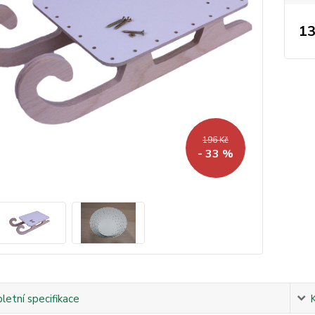
13
196 Kč
- 33 %
etní specifikace