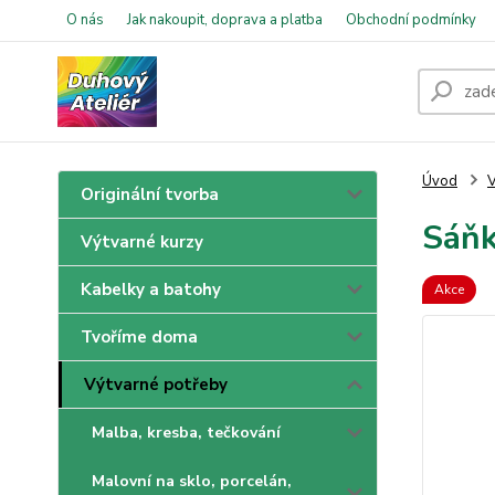
O nás
Jak nakoupit, doprava a platba
Obchodní podmínky
Úvod
V
Originální tvorba
Sáňk
Výtvarné kurzy
Kabelky a batohy
Akce
Tvoříme doma
Výtvarné potřeby
Malba, kresba, tečkování
Malovní na sklo, porcelán,