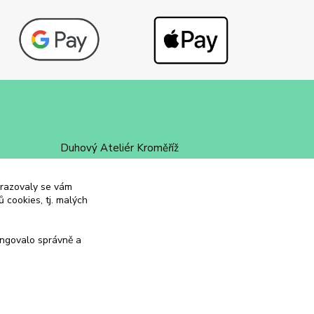
Duhový Ateliér Kroměříž
+420 734 258 002
obrazovaly se vám
 cookies, tj. malých
duhovyatelier@email.cz
ungovalo správně a