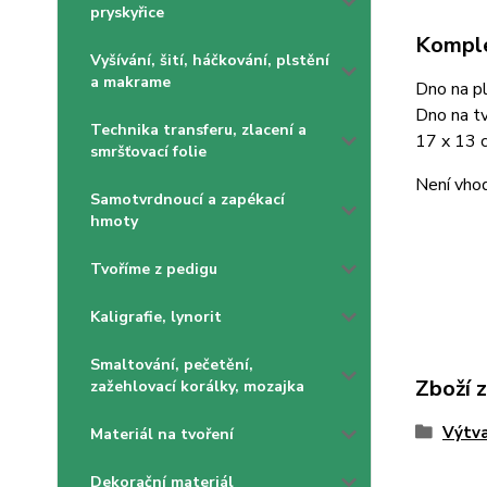
pryskyřice
Komple
Vyšívání, šití, háčkování, plstění
a makrame
Dno na pl
Dno na tv
Technika transferu, zlacení a
17 x 13 
smršťovací folie
Není vhod
Samotvrdnoucí a zapékací
hmoty
Tvoříme z pedigu
Kaligrafie, lynorit
Smaltování, pečetění,
Zboží 
zažehlovací korálky, mozajka
Výtva
Materiál na tvoření
Dekorační materiál