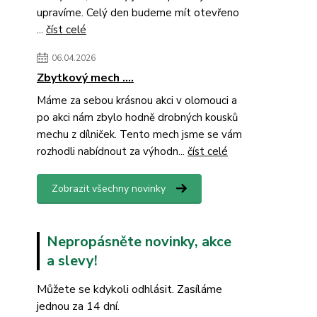
upravíme. Celý den budeme mít otevřeno
...
číst celé
06.04.2026
Zbytkový mech ....
Máme za sebou krásnou akci v olomouci a
po akci nám zbylo hodně drobných kousků
mechu z dílniček. Tento mech jsme se vám
rozhodli nabídnout za výhodn...
číst celé
Zobrazit všechny novinky
Nepropásněte novinky, akce
a slevy!
Můžete se kdykoli odhlásit. Zasíláme
jednou za 14 dní.