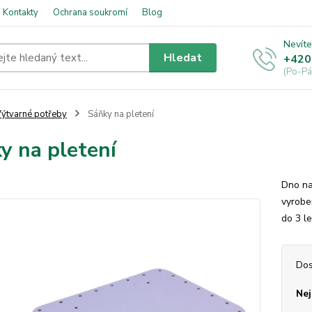
Kontakty
Ochrana soukromí
Blog
Nevíte
Hledat
+420
(Po-Pá
ýtvarné potřeby
Sáňky na pletení
y na pletení
Dno na
vyrobe
do 3 l
Dos
Nej