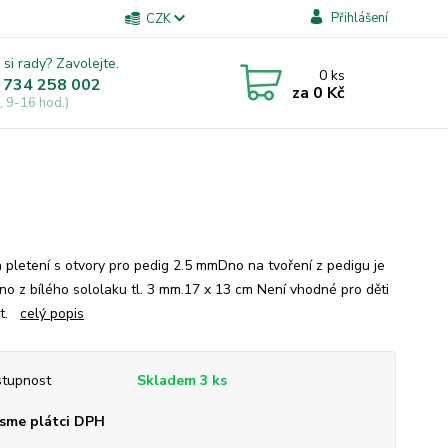
Přihlášení
CZK
 si rady? Zavolejte.
0
ks
 734 258 002
za
0 Kč
, 9-16 hod.)
 pletení s otvory pro pedig 2.5 mmDno na tvoření z pedigu je
no z bílého sololaku tl. 3 mm.17 x 13 cm Není vhodné pro děti
et.
celý popis
tupnost
Skladem 3 ks
sme plátci DPH