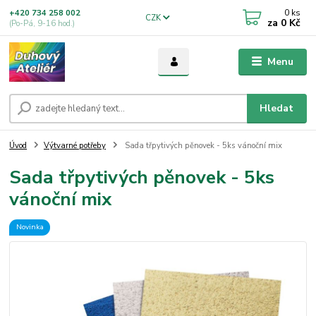
0
ks
+420 734 258 002
CZK
za
0 Kč
(Po-Pá, 9-16 hod.)
Menu
Hledat
Úvod
Výtvarné potřeby
Sada třpytivých pěnovek - 5ks vánoční mix
Sada třpytivých pěnovek - 5ks
vánoční mix
Novinka