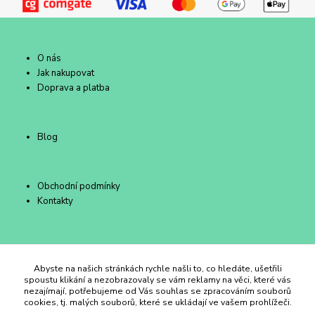
O nás
Jak nakupovat
Doprava a platba
Blog
Obchodní podmínky
Kontakty
Duhový Ateliér Kroměříž
Abyste na našich stránkách rychle našli to, co hledáte, ušetřili
spoustu klikání a nezobrazovaly se vám reklamy na věci, které vás
nezajímají, potřebujeme od Vás souhlas se zpracováním souborů
+420 734 258 002
cookies, tj. malých souborů, které se ukládají ve vašem prohlížeči.