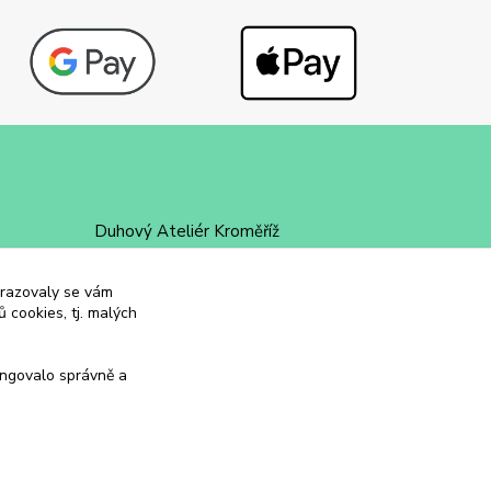
Duhový Ateliér Kroměříž
+420 734 258 002
obrazovaly se vám
 cookies, tj. malých
duhovyatelier@email.cz
ungovalo správně a