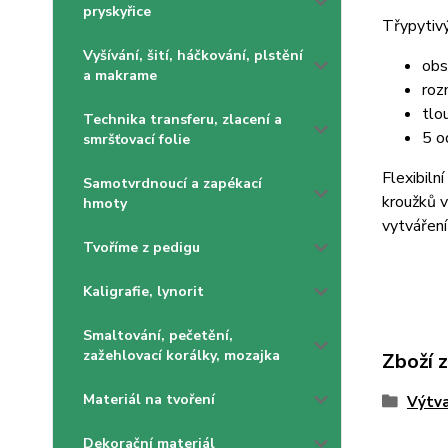
pryskyřice
Třypytiv
Vyšívání, šití, háčkování, plstění
obs
a makrame
roz
tlo
Technika transferu, zlacení a
5 o
smršťovací folie
Flexibiln
Samotvrdnoucí a zapékací
kroužků v
hmoty
vytváření
Tvoříme z pedigu
Kaligrafie, lynorit
Smaltování, pečetění,
zažehlovací korálky, mozajka
Zboží 
Materiál na tvoření
Výtva
Dekorační materiál