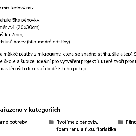
ý mix ledový mix
ahuje 5ks pěnovky,
měr A4 (20x30cm),
ušťka 2mm,
dstínů barev (bílo-modré odstíny).
í a měkké plátky z mikrogumy, která se snadno stříhá, šije a lepí.
e škole a školce. Ideální pro vytváření projektů, které tvoří pros
 nástěnných dekorací do dětského pokoje.
zařazeno v kategoriích
rné potřeby
Tvoříme z pěnovky,
Pěn
foamiranu a filcu, floristika