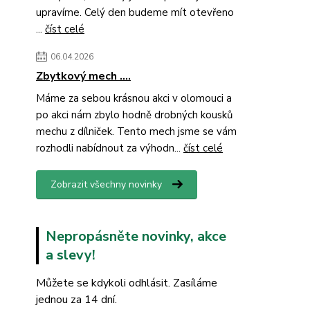
upravíme. Celý den budeme mít otevřeno
...
číst celé
06.04.2026
Zbytkový mech ....
Máme za sebou krásnou akci v olomouci a
po akci nám zbylo hodně drobných kousků
mechu z dílniček. Tento mech jsme se vám
rozhodli nabídnout za výhodn...
číst celé
Zobrazit všechny novinky
Nepropásněte novinky, akce
a slevy!
Můžete se kdykoli odhlásit. Zasíláme
jednou za 14 dní.