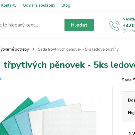
Kontakty
Ochrana soukromí
Blog
Nevíte
Hledat
+420
(Po-Pá
ýtvarné potřeby
Sada třpytivých pěnovek - 5ks ledové odstíny
 třpytivých pěnovek - 5ks ledov
Sada 5
Dos
Nej
12