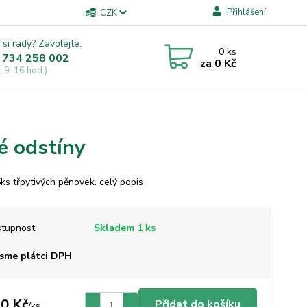
Přihlášení
CZK
 si rady? Zavolejte.
0
ks
 734 258 002
za
0 Kč
, 9-16 hod.)
é odstíny
ks třpytivých pěnovek.
celý popis
tupnost
Skladem 1 ks
sme plátci DPH
0 Kč
Přidat do košíku
/
ks