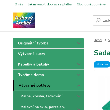
O nás
Jak nakoupit, doprava a platba
Obchodní podmínky
Úvod
V
Originální tvorba
Sada
Výtvarné kurzy
Kabelky a batohy
Novinka
Tvoříme doma
Výtvarné potřeby
Malba, kresba, tečkování
Malovní na sklo, porcelán,