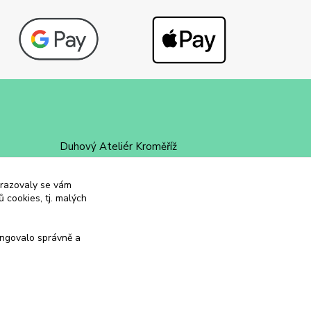
Duhový Ateliér Kroměříž
+420 734 258 002
obrazovaly se vám
 cookies, tj. malých
duhovyatelier@email.cz
ungovalo správně a