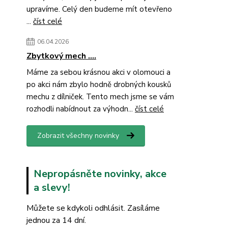
upravíme. Celý den budeme mít otevřeno
...
číst celé
06.04.2026
Zbytkový mech ....
Máme za sebou krásnou akci v olomouci a
po akci nám zbylo hodně drobných kousků
mechu z dílniček. Tento mech jsme se vám
rozhodli nabídnout za výhodn...
číst celé
Zobrazit všechny novinky
Nepropásněte novinky, akce
a slevy!
Můžete se kdykoli odhlásit. Zasíláme
jednou za 14 dní.