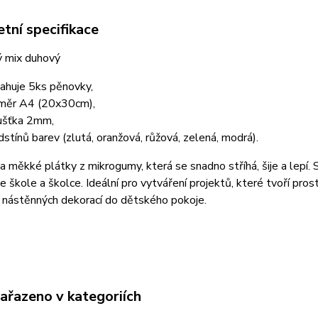
tní specifikace
ý mix duhový
ahuje 5ks pěnovky,
měr A4 (20x30cm),
ušťka 2mm,
dstínů barev (zlutá, oranžová, růžová, zelená, modrá).
í a měkké plátky z mikrogumy, která se snadno stříhá, šije a lepí.
e škole a školce. Ideální pro vytváření projektů, které tvoří pros
 nástěnných dekorací do dětského pokoje.
zařazeno v kategoriích