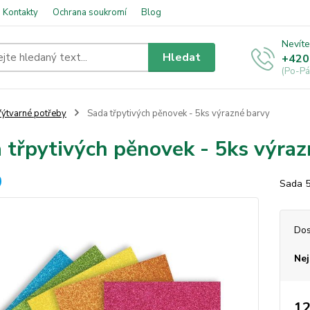
Kontakty
Ochrana soukromí
Blog
Nevíte
Hledat
+420
(Po-Pá
ýtvarné potřeby
Sada třpytivých pěnovek - 5ks výrazné barvy
 třpytivých pěnovek - 5ks výraz
Sada 5
Dos
Nej
12