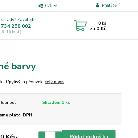
Přihlášení
CZK
 si rady? Zavolejte.
0
ks
 734 258 002
za
0 Kč
, 9-16 hod.)
né barvy
ks třpytivých pěnovek.
celý popis
tupnost
Skladem 1 ks
sme plátci DPH
0 Kč
Přidat do košíku
/
ks