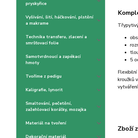
pryskyřice
Komple
Vyšívání, šití, háčkování, plstění
a makrame
Třypytiv
Technika transferu, zlacení a
obs
smršťovací folie
roz
tlo
Samotvrdnoucí a zapékací
5 o
hmoty
Flexibiln
Tvoříme z pedigu
kroužků v
vytváření
Kaligrafie, lynorit
Smaltování, pečetění,
zažehlovací korálky, mozajka
Materiál na tvoření
Zboží 
Dekorační materiál