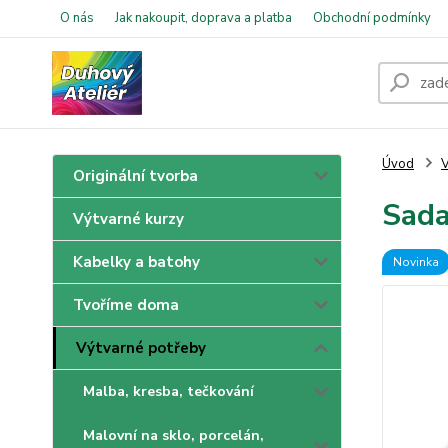
O nás
Jak nakoupit, doprava a platba
Obchodní podmínky
Úvod
V
Originální tvorba
Sada
Výtvarné kurzy
Kabelky a batohy
Novinka
Tvoříme doma
Výtvarné potřeby
Malba, kresba, tečkování
Malovní na sklo, porcelán,