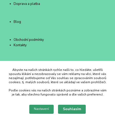
Doprava a platba
Blog
Obchodní podmínky
Kontakty
Duhový Ateliér Kroměříž
Abyste na našich stránkách rychle našli to, co hledáte, ušetřili
spoustu klikání a nezobrazovaly se vám reklamy na věci, které vás
nezajímají, potřebujeme od Vás souhlas se zpracováním souborů
+420 734 258 002
cookies, tj. malých souborů, které se ukládají ve vašem prohlížeči.
Podle cookies vás na našich stránkách poznáme a zobrazíme vám
duhovyatelier@email.cz
je tak, aby všechno fungovalo správně a dle vašich preferencí.
Souhlasím
Nastavení