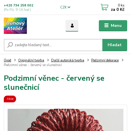
0
ks
+420 734 258 002
CZK
za
0 Kč
(Po-Pá, 9-16 hod.)
Menu
Hledat
Úvod
Originální tvorba
Další autorská tvorba
Podzimní dekorace
Podzimní věnec - červený se slunečnicí
Podzimní věnec - červený se
slunečnicí
Akce