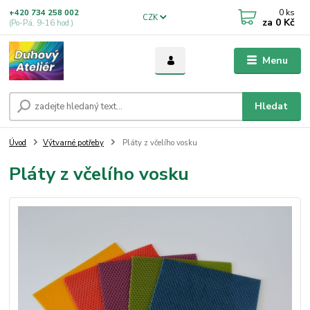
0
ks
+420 734 258 002
CZK
za
0 Kč
(Po-Pá, 9-16 hod.)
Menu
Hledat
Úvod
Výtvarné potřeby
Pláty z včelího vosku
Pláty z včelího vosku