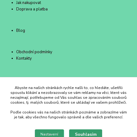
Jak nakupovat
Doprava a platba
Blog
Obchodní podmínky
Kontakty
Duhový Ateliér Kroměříž
Abyste na našich stránkách rychle našli to, co hledáte, ušetřili
spoustu klikání a nezobrazovaly se vám reklamy na věci, které vás
nezajímají, potřebujeme od Vás souhlas se zpracováním souborů
+420 734 258 002
cookies, tj. malých souborů, které se ukládají ve vašem prohlížeči.
Podle cookies vás na našich stránkách poznáme a zobrazíme vám
duhovyatelier@email.cz
je tak, aby všechno fungovalo správně a dle vašich preferencí.
Souhlasím
Nastavení