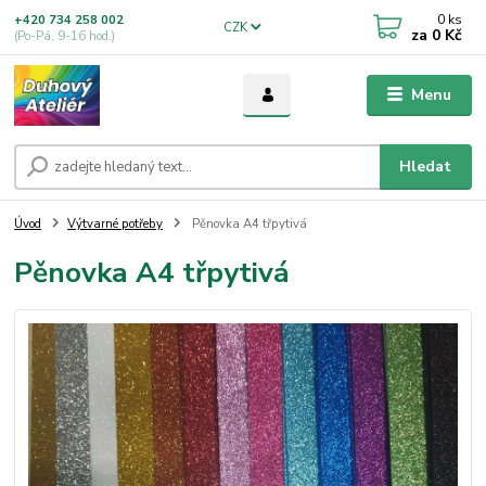
0
ks
+420 734 258 002
CZK
za
0 Kč
(Po-Pá, 9-16 hod.)
Menu
Hledat
Úvod
Výtvarné potřeby
Pěnovka A4 třpytivá
Pěnovka A4 třpytivá