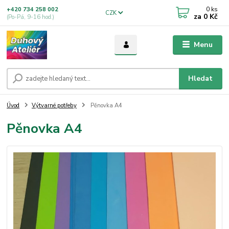
0
ks
+420 734 258 002
CZK
za
0 Kč
(Po-Pá, 9-16 hod.)
Menu
Hledat
Úvod
Výtvarné potřeby
Pěnovka A4
Pěnovka A4