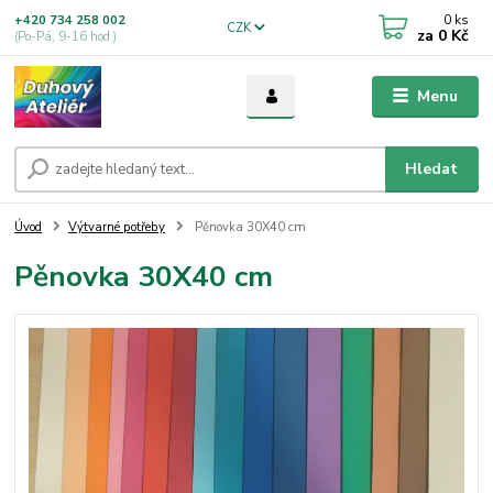
0
ks
+420 734 258 002
CZK
za
0 Kč
(Po-Pá, 9-16 hod.)
Menu
Hledat
Úvod
Výtvarné potřeby
Pěnovka 30X40 cm
Pěnovka 30X40 cm