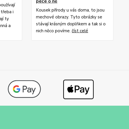
peče o ně
používají
Kousek přírody u vás doma, to jsou
třeba i
mechové obrazy. Tyto obrázky se
jí ty
stávají krásným doplňkem a tak si o
inná a
nich něco povíme.
číst celé