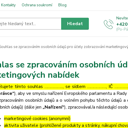
Kontakty
Ochrana soukromí
Blog
Nevíte
Hledat
+420
(Po-Pá
ouhlas se zpracováním osobních údajů pro účely zobrazování marketingov
las se zpracováním osobních úd
etingových nabídek
lujete tímto souhlas ……………..., se sídlem ………………, IČ ……………
rávce“
), aby ve smyslu nařízení Evropského parlamentu a Rady 
zpracováním osobních údajů a o volném pohybu těchto údajů a 
bních údajů) (dále jen
„Nařízení“
), zpracovával/a následující osob
marketingové cookies (anonymní)
aktivita uživatele (prohlížené produkty a stránky, nákupní chov