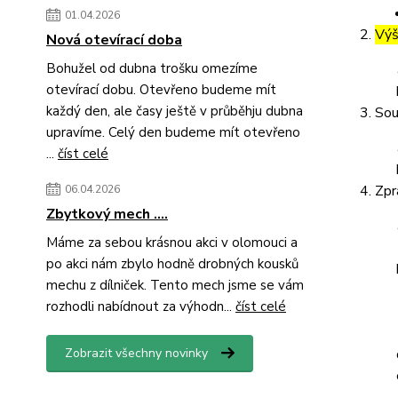
01.04.2026
Výš
Nová otevírací doba
Bohužel od dubna trošku omezíme
otevírací dobu. Otevřeno budeme mít
každý den, ale časy ještě v průběhju dubna
Sou
upravíme. Celý den budeme mít otevřeno
...
číst celé
Zpr
06.04.2026
Zbytkový mech ....
Máme za sebou krásnou akci v olomouci a
po akci nám zbylo hodně drobných kousků
mechu z dílniček. Tento mech jsme se vám
rozhodli nabídnout za výhodn...
číst celé
Zobrazit všechny novinky