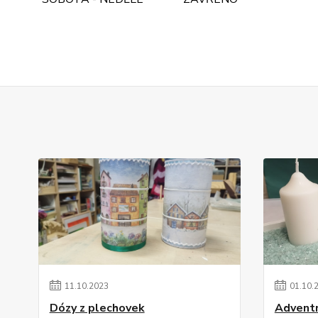
11
.
10
.
2023
01
.
10
.
Dózy z plechovek
Adventn