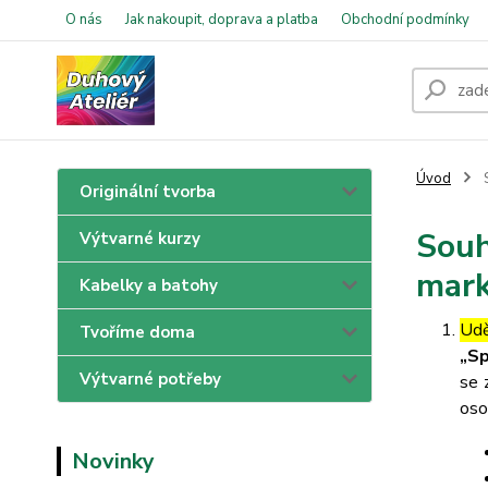
O nás
Jak nakoupit, doprava a platba
Obchodní podmínky
Úvod
S
Originální tvorba
Souh
Výtvarné kurzy
mark
Kabelky a batohy
Udě
Tvoříme doma
„Sp
Výtvarné potřeby
se 
oso
Novinky