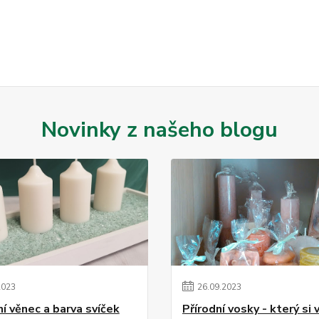
Novinky z našeho blogu
2023
26
.
09
.
2023
í věnec a barva svíček
Přírodní vosky - který si 