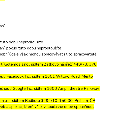
aní
 tuto dobu neprodloužíte
aní, pokud tuto dobu neprodloužíte
obní údaje však mohou zpracovávat i tito zpracovatelé:
í Golemos s.r.o., sídlem Zátkovo nábřeží 448/73, 370
stí Facebook Inc., sídlem 1601 Willow Road, Menlo
ností Google Inc., sídlem 1600 Amphitheatre Parkway,
m a.s., sídlem Radlická 3294/10, 150 00, Praha 5, ČR
eb a aplikací, které však v současné době společnost