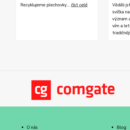
Recyklujeme plechovky....
číst celé
Věděli j
svíčka n
význam a
vím a le
tradičněj
O nás
Blog