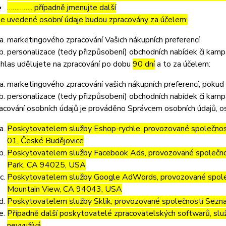
………….. případně jmenujte další
e uvedené osobní údaje budou zpracovány za účelem:
marketingového zpracování Vašich nákupních preferencí
personalizace (tedy přizpůsobení) obchodních nabídek či kamp
hlas udělujete na zpracování po dobu
90 dní
a to za účelem:
marketingového zpracování vašich nákupních preferencí, pokud
personalizace (tedy přizpůsobení) obchodních nabídek či kamp
acování osobních údajů je prováděno Správcem osobních údajů, os
Poskytovatelem služby Eshop-rychle, provozované společnost
01, České Budějovice
Poskytovatelem služby Facebook Ads, provozované společno
Park, CA 94025, USA
Poskytovatelem služby Google AdWords, provozované společ
Mountain View, CA 94043, USA
Poskytovatelem služby Sklik, provozované společností Sezna
Případně další poskytovatelé zpracovatelských softwarů, služ
nevyužívá