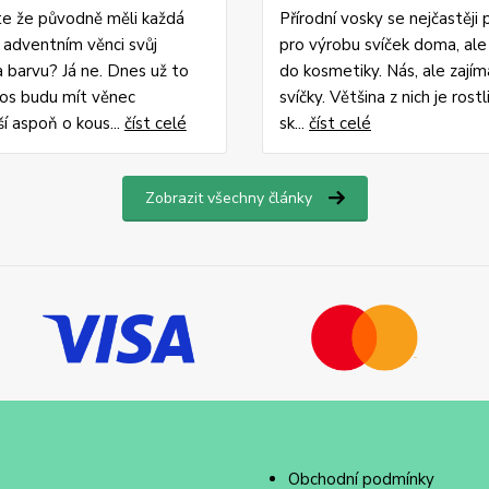
ste že původně měli každá
Přírodní vosky se nejčastěji 
a adventním věnci svůj
pro výrobu svíček doma, ale 
 barvu? Já ne. Dnes už to
do kosmetiky. Nás, ale zajíma
tos budu mít věnec
svíčky. Většina z nich je rostl
ší aspoň o kous...
číst celé
sk...
číst celé
Zobrazit všechny články
Obchodní podmínky