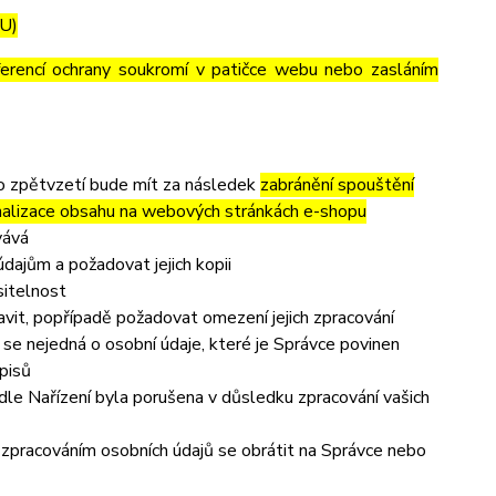
EU)
ferencí ochrany soukromí v patičce webu nebo zasláním
to zpětvzetí bude mít za následek
zabránění spouštění
nalizace obsahu na webových stránkách e-shopu
vává
dajům a požadovat jejich kopii
sitelnost
vit, popřípadě požadovat omezení jejich zpracování
se nejedná o osobní údaje, které je Správce povinen
pisů
dle Nařízení byla porušena v důsledku zpracování vašich
e zpracováním osobních údajů se obrátit na Správce nebo