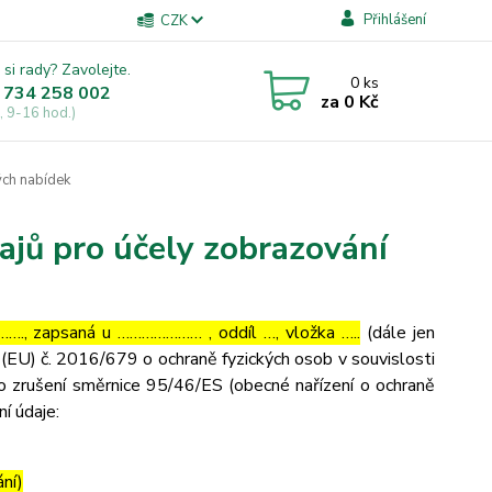
Přihlášení
CZK
 si rady? Zavolejte.
0
ks
 734 258 002
za
0 Kč
, 9-16 hod.)
ých nabídek
ajů pro účely zobrazování
…., zapsaná u ………………… , oddíl …, vložka …..
(dále jen
(EU) č. 2016/679 o ochraně fyzických osob v souvislosti
o zrušení směrnice 95/46/ES (obecné nařízení o ochraně
ní údaje:
ání)