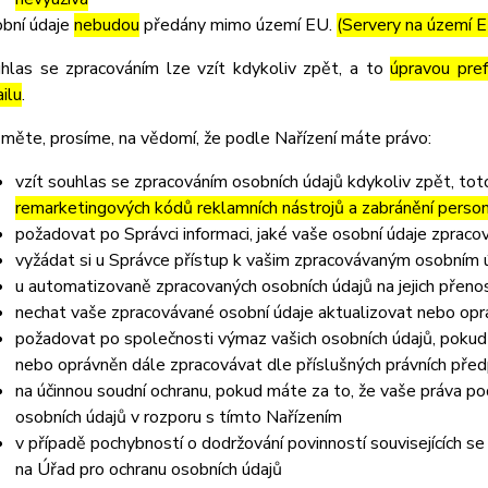
bní údaje
nebudou
předány mimo území EU.
(Servery na území 
hlas se zpracováním lze vzít kdykoliv zpět, a to
úpravou pre
ilu
.
měte, prosíme, na vědomí, že podle Nařízení máte právo:
vzít souhlas se zpracováním osobních údajů kdykoliv zpět, to
remarketingových kódů reklamních nástrojů a zabránění perso
požadovat po Správci informaci, jaké vaše osobní údaje zpraco
vyžádat si u Správce přístup k vašim zpracovávaným osobním ú
u automatizovaně zpracovaných osobních údajů na jejich přeno
nechat vaše zpracovávané osobní údaje aktualizovat nebo opra
požadovat po společnosti výmaz vašich osobních údajů, pokud 
nebo oprávněn dále zpracovávat dle příslušných právních před
na účinnou soudní ochranu, pokud máte za to, že vaše práva po
osobních údajů v rozporu s tímto Nařízením
v případě pochybností o dodržování povinností souvisejících s
na Úřad pro ochranu osobních údajů