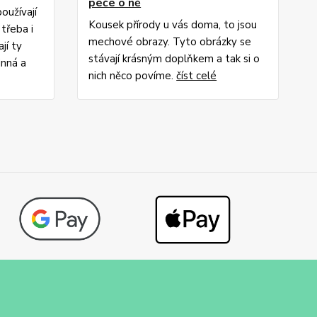
peče o ně
používají
Kousek přírody u vás doma, to jsou
třeba i
mechové obrazy. Tyto obrázky se
jí ty
stávají krásným doplňkem a tak si o
inná a
nich něco povíme.
číst celé