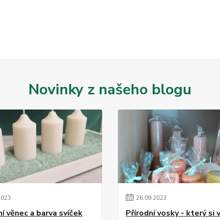
Novinky z našeho blogu
2023
26
.
09
.
2023
í věnec a barva svíček
Přírodní vosky - který si 