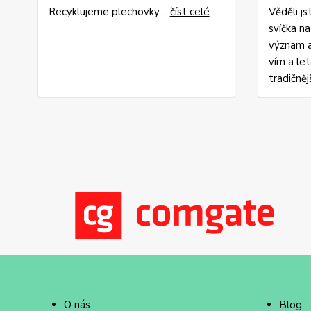
Recyklujeme plechovky....
číst celé
Věděli j
svíčka n
význam a
vím a le
tradičněj
O nás
Blog