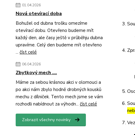
01.04.2026
Nová otevírací doba
Bohužel od dubna trošku omezíme
Sou
otevírací dobu. Otevřeno budeme mít
každý den, ale časy ještě v průběhju dubna
upravíme. Celý den budeme mít otevřeno
Zpr
...
číst celé
06.04.2026
Zbytkový mech ....
Máme za sebou krásnou akci v olomouci a
po akci nám zbylo hodně drobných kousků
Oso
mechu z dílniček. Tento mech jsme se vám
Sou
rozhodli nabídnout za výhodn...
číst celé
neb
Zobrazit všechny novinky
Vez