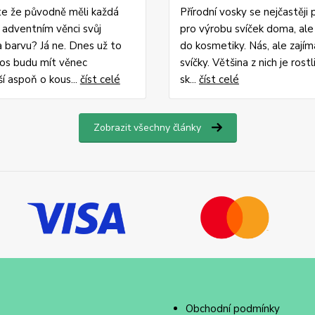
ste že původně měli každá
Přírodní vosky se nejčastěji 
a adventním věnci svůj
pro výrobu svíček doma, ale 
 barvu? Já ne. Dnes už to
do kosmetiky. Nás, ale zajíma
tos budu mít věnec
svíčky. Většina z nich je rostl
ší aspoň o kous...
číst celé
sk...
číst celé
Zobrazit všechny články
Obchodní podmínky