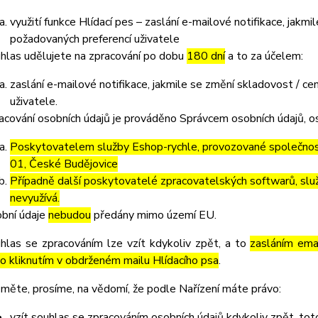
využití funkce Hlídací pes – zaslání e-mailové notifikace, jak
požadovaných preferencí uživatele
hlas udělujete na zpracování po dobu
180 dní
a to za účelem:
zaslání e-mailové notifikace, jakmile se změní skladovost / 
uživatele.
acování osobních údajů je prováděno Správcem osobních údajů, os
Poskytovatelem služby Eshop-rychle, provozované společnost
01, České Budějovice
Případně další poskytovatelé zpracovatelských softwarů, služ
nevyužívá.
bní údaje
nebudou
předány mimo území EU.
hlas se zpracováním lze vzít kdykoliv zpět, a to
zasláním emai
o kliknutím v obdrženém mailu Hlídacího psa
.
měte, prosíme, na vědomí, že podle Nařízení máte právo:
vzít souhlas se zpracováním osobních údajů kdykoliv zpět, to