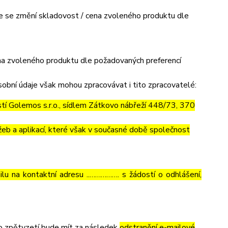
mile se změní skladovost / cena zvoleného produktu dle
cena zvoleného produktu dle požadovaných preferencí
obní údaje však mohou zpracovávat i tito zpracovatelé:
í Golemos s.r.o., sídlem Zátkovo nábřeží 448/73, 370
eb a aplikací, které však v současné době společnost
lu na kontaktní adresu ..……………. s žádostí o odhlášení,
to zpětvzetí bude mít za následek
odstranění e-mailové