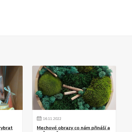
16
.
11
.
2022
vybrat
Mechové obrazy co nám přináší a