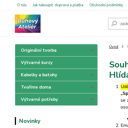
O nás
Jak nakoupit, doprava a platba
Obchodní podmínky
Úvod
S
Originální tvorba
Souh
Výtvarné kurzy
Hlíd
Kabelky a batohy
Udě
Tvoříme doma
„Sp
Výtvarné potřeby
se 
oso
Novinky
Ema