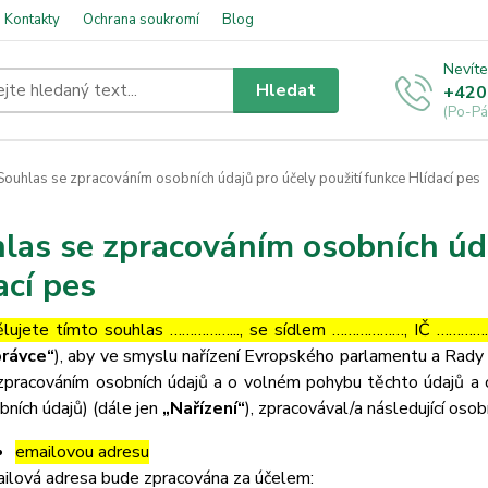
Kontakty
Ochrana soukromí
Blog
Nevíte
Hledat
+420
(Po-Pá
ouhlas se zpracováním osobních údajů pro účely použití funkce Hlídací pes
las se zpracováním osobních úda
ací pes
lujete tímto souhlas ……………..., se sídlem ………………, IČ ……………
rávce“
), aby ve smyslu nařízení Evropského parlamentu a Rady 
zpracováním osobních údajů a o volném pohybu těchto údajů a 
bních údajů) (dále jen
„Nařízení“
), zpracovával/a následující osob
emailovou adresu
ilová adresa bude zpracována za účelem: