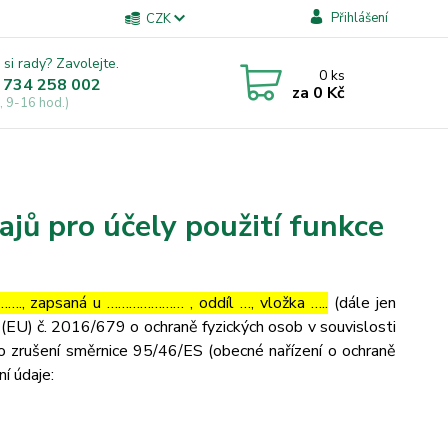
Přihlášení
CZK
 si rady? Zavolejte.
0
ks
 734 258 002
za
0 Kč
, 9-16 hod.)
jů pro účely použití funkce
…., zapsaná u ………………… , oddíl …, vložka …..
(dále jen
(EU) č. 2016/679 o ochraně fyzických osob v souvislosti
o zrušení směrnice 95/46/ES (obecné nařízení o ochraně
ní údaje: