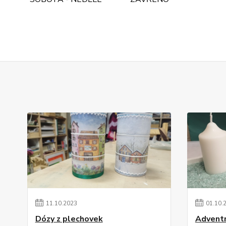
11
.
10
.
2023
01
.
10
.
Dózy z plechovek
Adventn