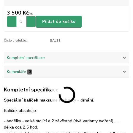
3 500 Kč
/
ks
Přidat do košíku
Číslo produktu:
BAL11
Kompletní specifikace
Komentáře
0
Kompletní specifikace
Speciální balíček makrame techniky - drhání.
Balíček obsahuje:
- andělky - velká stojící a 2 závěstné (dvě varianty tvoření) .....
délka cca 2,5 hod.