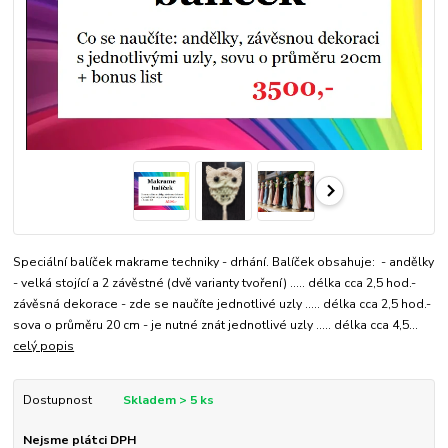
Speciální balíček makrame techniky - drhání. Balíček obsahuje: - andělky
- velká stojící a 2 závěstné (dvě varianty tvoření) ..... délka cca 2,5 hod.-
závěsná dekorace - zde se naučíte jednotlivé uzly ..... délka cca 2,5 hod.-
sova o průměru 20 cm - je nutné znát jednotlivé uzly ..... délka cca 4,5...
celý popis
Dostupnost
Skladem > 5 ks
Nejsme plátci DPH