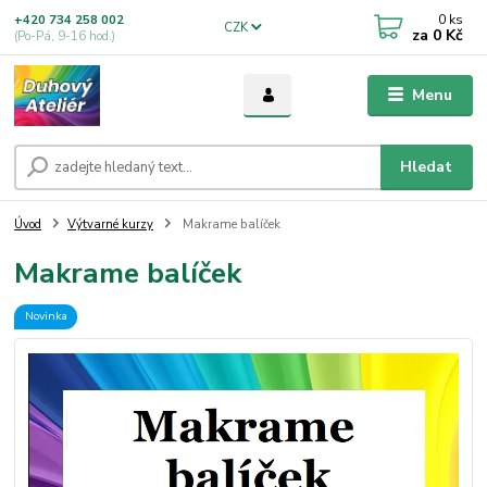
0
ks
+420 734 258 002
CZK
za
0 Kč
(Po-Pá, 9-16 hod.)
Menu
Hledat
Úvod
Výtvarné kurzy
Makrame balíček
Makrame balíček
Novinka