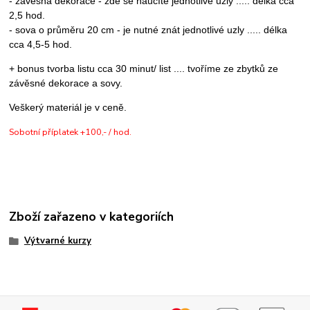
- závěsná dekorace - zde se naučíte jednotlivé uzly .....
délka cca
2,5 hod.
- sova o průměru 20 cm - je nutné znát jednotlivé uzly ..... délka
cca 4,5-5 hod.
+ bonus tvorba listu cca 30 minut/ list .... tvoříme ze zbytků ze
závěsné dekorace a sovy.
Veškerý materiál je v ceně.
Sobotní příplatek +100,- / hod.
Zboží zařazeno v kategoriích
Výtvarné kurzy