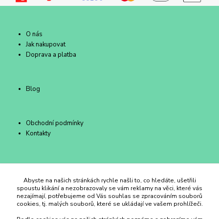
O nás
Jak nakupovat
Doprava a platba
Blog
Obchodní podmínky
Kontakty
Duhový Ateliér Kroměříž
Abyste na našich stránkách rychle našli to, co hledáte, ušetřili
spoustu klikání a nezobrazovaly se vám reklamy na věci, které vás
nezajímají, potřebujeme od Vás souhlas se zpracováním souborů
+420 734 258 002
cookies, tj. malých souborů, které se ukládají ve vašem prohlížeči.