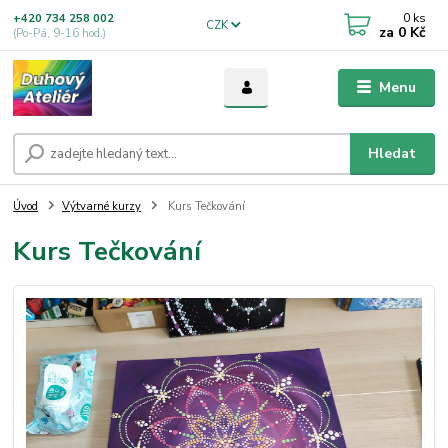
0
ks
+420 734 258 002
CZK
za
0 Kč
(Po-Pá, 9-16 hod.)
Menu
Hledat
Úvod
Výtvarné kurzy
Kurs Tečkování
Kurs Tečkování