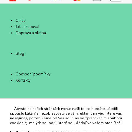
O nás
Jak nakupovat
Doprava a platba
Blog
Obchodní podmínky
Kontakty
Duhový Ateliér Kroměříž
Abyste na našich stránkách rychle našli to, co hledáte, ušetřili
spoustu klikání a nezobrazovaly se vám reklamy na věci, které vás
nezajímají, potřebujeme od Vás souhlas se zpracováním souborů
+420 734 258 002
cookies, tj. malých souborů, které se ukládají ve vašem prohlížeči.