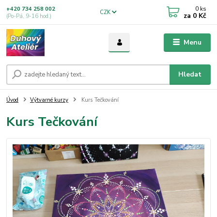
0
ks
+420 734 258 002
CZK
za
0 Kč
(Po-Pá, 9-16 hod.)
Menu
Hledat
Úvod
Výtvarné kurzy
Kurs Tečkování
Kurs Tečkování