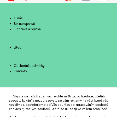
O nás
Jak nakupovat
Doprava a platba
Blog
Obchodní podmínky
Kontakty
Duhový Ateliér Kroměříž
Abyste na našich stránkách rychle našli to, co hledáte, ušetřili
spoustu klikání a nezobrazovaly se vám reklamy na věci, které vás
nezajímají, potřebujeme od Vás souhlas se zpracováním souborů
+420 734 258 002
cookies, tj. malých souborů, které se ukládají ve vašem prohlížeči.