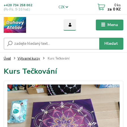
0
ks
+420 734 258 002
CZK
za
0 Kč
(Po-Pá, 9-16 hod.)
Menu
Hledat
Úvod
Výtvarné kurzy
Kurs Tečkování
Kurs Tečkování